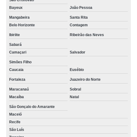
São Cristóvão
Bayeux
João Pessoa
Mangabeira
Santa Rita
Belo Horizonte
Contagem
Ibiriite
Ribeirão das Neves
Sabará
Camaçari
Salvador
Simões Filho
Caucaia
Eusébio
Fortaleza
Juazeiro do Norte
Maracanaú
Sobral
Macaíba
Natal
São Gonçalo do Amarante
Maceió
Recife
São Luís