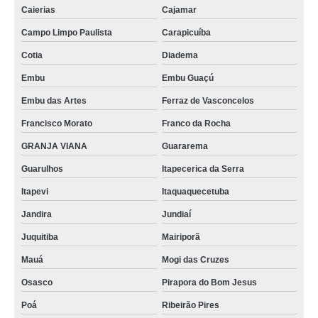
Caierias
Cajamar
Campo Limpo Paulista
Carapicuíba
Cotia
Diadema
Embu
Embu Guaçú
Embu das Artes
Ferraz de Vasconcelos
Francisco Morato
Franco da Rocha
GRANJA VIANA
Guararema
Guarulhos
Itapecerica da Serra
Itapevi
Itaquaquecetuba
Jandira
Jundiaí
Juquitiba
Mairiporã
Mauá
Mogi das Cruzes
Osasco
Pirapora do Bom Jesus
Poá
Ribeirão Pires