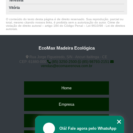
Teresina
Vitória
O conteúdo do texto desta página é de direito reservado. Sua reprodução, parcial ou
total, mesmo citando nossos links, é proibida sem a autorização do autor. Crime de
violação de direito autoral – artigo 184 do Código Penal –
Lei 9610/98 - Lei de direitos
autorais
.
EcoMax Madeira Ecológica
Rua Jorge Figueiredo, S/N - Ancuri Itaitinga - CE
CEP: 61880-000
(85) 3250-2500
(85) 98793-2151
vendas@ecomaxrenova.com.br
Home
Empresa
Missão
Olá! Fale agora pelo WhatsApp