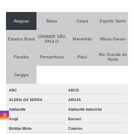
Alagoas
Bahia
Ceará
Espírito Santo
GRANDE SÃO
Estados Brasil
Maranhão
Minas Gerais
PAULO
Rio Grande do
Paraíba
Pernambuco
Piauí
Norte
Sergipe
ABC
ABCD
ALDEIA DA SERRA
ARUJÁ
Alphaville
Alphaville Industrial
Arujá
Barueri
Biritiba Mirim
Caieiras