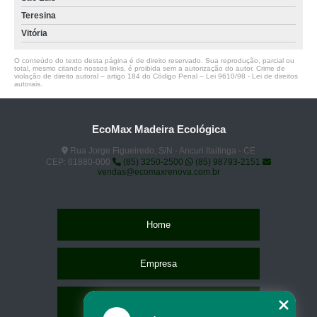
Teresina
Vitória
O conteúdo do texto desta página é de direito reservado. Sua reprodução, parcial ou
total, mesmo citando nossos links, é proibida sem a autorização do autor. Crime de
violação de direito autoral – artigo 184 do Código Penal –
Lei 9610/98 - Lei de direitos
autorais
.
EcoMax Madeira Ecológica
Rua Jorge Figueiredo, S/N - Ancuri Itaitinga - CE
CEP: 61880-000
(85) 3250-2500
(85) 98793-2151
vendas@ecomaxrenova.com.br
Home
Empresa
Missão