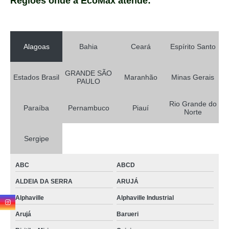
Regiões onde a EcoMax atende:
Alagoas
Bahia
Ceará
Espírito Santo
GRANDE SÃO
Estados Brasil
Maranhão
Minas Gerais
PAULO
Rio Grande do
Paraíba
Pernambuco
Piauí
Norte
Sergipe
ABC
ABCD
ALDEIA DA SERRA
ARUJÁ
Alphaville
Alphaville Industrial
Arujá
Barueri