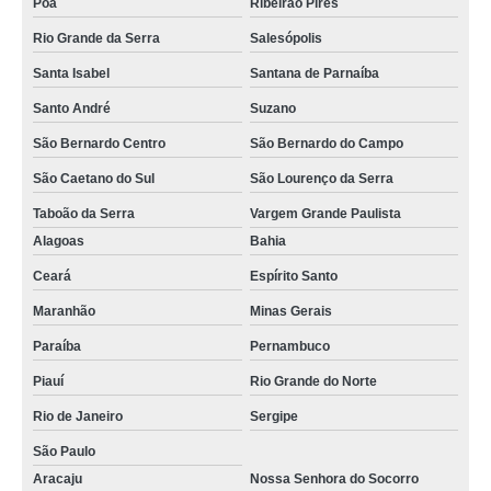
Poá
Ribeirão Pires
Rio Grande da Serra
Salesópolis
Santa Isabel
Santana de Parnaíba
Santo André
Suzano
São Bernardo Centro
São Bernardo do Campo
São Caetano do Sul
São Lourenço da Serra
Taboão da Serra
Vargem Grande Paulista
Alagoas
Bahia
Ceará
Espírito Santo
Maranhão
Minas Gerais
Paraíba
Pernambuco
Piauí
Rio Grande do Norte
Rio de Janeiro
Sergipe
São Paulo
Aracaju
Nossa Senhora do Socorro