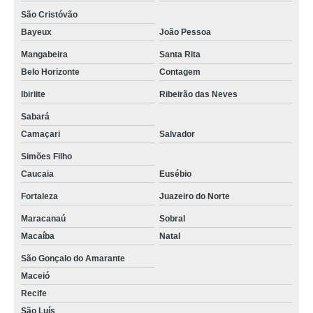
São Cristóvão
Bayeux
João Pessoa
Mangabeira
Santa Rita
Belo Horizonte
Contagem
Ibiriite
Ribeirão das Neves
Sabará
Camaçari
Salvador
Simões Filho
Caucaia
Eusébio
Fortaleza
Juazeiro do Norte
Maracanaú
Sobral
Macaíba
Natal
São Gonçalo do Amarante
Maceió
Recife
São Luís