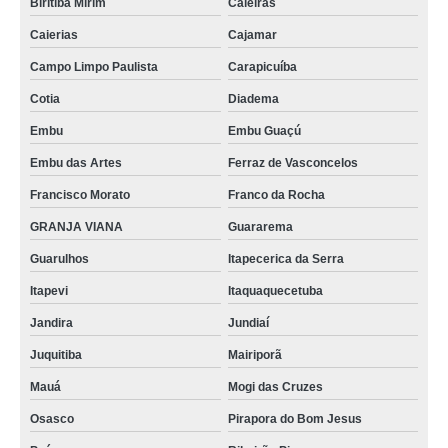
Biritiba Mirim
Caieiras
Caierias
Cajamar
Campo Limpo Paulista
Carapicuíba
Cotia
Diadema
Embu
Embu Guaçú
Embu das Artes
Ferraz de Vasconcelos
Francisco Morato
Franco da Rocha
GRANJA VIANA
Guararema
Guarulhos
Itapecerica da Serra
Itapevi
Itaquaquecetuba
Jandira
Jundiaí
Juquitiba
Mairiporã
Mauá
Mogi das Cruzes
Osasco
Pirapora do Bom Jesus