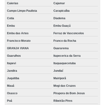
Caierias
Cajamar
Campo Limpo Paulista
Carapicuíba
Cotia
Diadema
Embu
Embu Guaçú
Embu das Artes
Ferraz de Vasconcelos
Francisco Morato
Franco da Rocha
GRANJA VIANA
Guararema
Guarulhos
Itapecerica da Serra
Itapevi
Itaquaquecetuba
Jandira
Jundiaí
Juquitiba
Mairiporã
Mauá
Mogi das Cruzes
Osasco
Pirapora do Bom Jesus
Poá
Ribeirão Pires