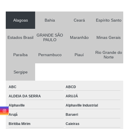
Alagoas
Bahia
Ceará
Espírito Santo
GRANDE SÃO
Estados Brasil
Maranhão
Minas Gerais
PAULO
Rio Grande do
Paraíba
Pernambuco
Piauí
Norte
Sergipe
ABC
ABCD
ALDEIA DA SERRA
ARUJÁ
Alphaville
Alphaville Industrial
Arujá
Barueri
Biritiba Mirim
Caieiras