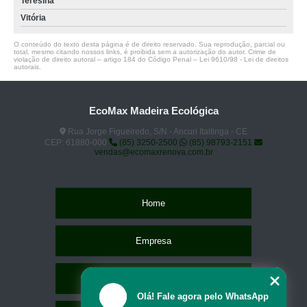
Teresina
Vitória
O conteúdo do texto desta página é de direito reservado. Sua reprodução, parcial ou
total, mesmo citando nossos links, é proibida sem a autorização do autor. Crime de
violação de direito autoral – artigo 184 do Código Penal –
Lei 9610/98 - Lei de direitos
autorais
.
EcoMax Madeira Ecológica
Rua Jorge Figueiredo, S/N - Ancuri Itaitinga - CE
CEP: 61880-000
(85) 3250-2500
(85) 98793-2151
vendas@ecomaxrenova.com.br
Home
Empresa
Missão
Olá! Fale agora pelo WhatsApp