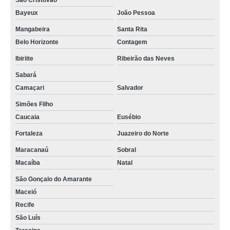
São Cristóvão
Bayeux
João Pessoa
Mangabeira
Santa Rita
Belo Horizonte
Contagem
Ibiriite
Ribeirão das Neves
Sabará
Camaçari
Salvador
Simões Filho
Caucaia
Eusébio
Fortaleza
Juazeiro do Norte
Maracanaú
Sobral
Macaíba
Natal
São Gonçalo do Amarante
Maceió
Recife
São Luís