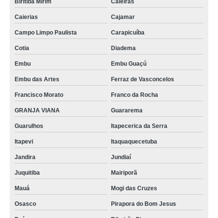
Biritiba Mirim
Caieiras
Caierias
Cajamar
Campo Limpo Paulista
Carapicuíba
Cotia
Diadema
Embu
Embu Guaçú
Embu das Artes
Ferraz de Vasconcelos
Francisco Morato
Franco da Rocha
GRANJA VIANA
Guararema
Guarulhos
Itapecerica da Serra
Itapevi
Itaquaquecetuba
Jandira
Jundiaí
Juquitiba
Mairiporã
Mauá
Mogi das Cruzes
Osasco
Pirapora do Bom Jesus