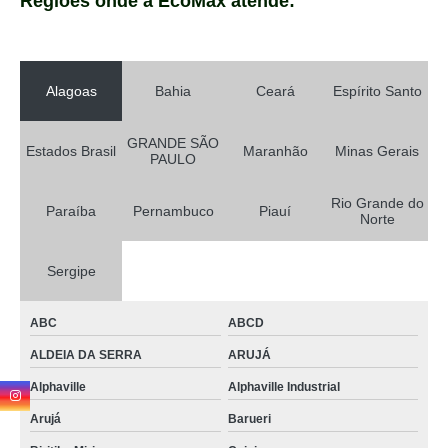
Regiões onde a EcoMax atende:
Alagoas
Bahia
Ceará
Espírito Santo
GRANDE SÃO
Estados Brasil
Maranhão
Minas Gerais
PAULO
Rio Grande do
Paraíba
Pernambuco
Piauí
Norte
Sergipe
ABC
ABCD
ALDEIA DA SERRA
ARUJÁ
Alphaville
Alphaville Industrial
Arujá
Barueri