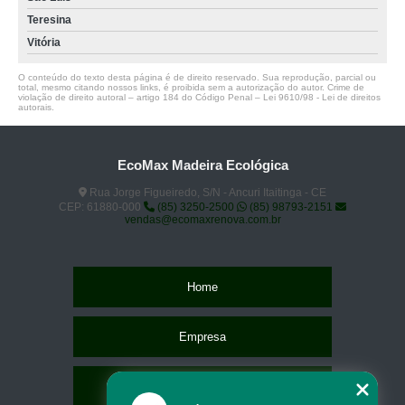
Teresina
Vitória
O conteúdo do texto desta página é de direito reservado. Sua reprodução, parcial ou
total, mesmo citando nossos links, é proibida sem a autorização do autor. Crime de
violação de direito autoral – artigo 184 do Código Penal –
Lei 9610/98 - Lei de direitos
autorais
.
EcoMax Madeira Ecológica
Rua Jorge Figueiredo, S/N - Ancuri Itaitinga - CE
CEP: 61880-000
(85) 3250-2500
(85) 98793-2151
vendas@ecomaxrenova.com.br
Home
Empresa
Missão