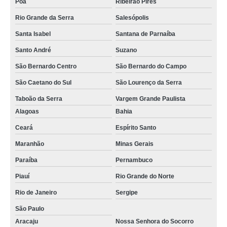
Poá
Ribeirão Pires
Rio Grande da Serra
Salesópolis
Santa Isabel
Santana de Parnaíba
Santo André
Suzano
São Bernardo Centro
São Bernardo do Campo
São Caetano do Sul
São Lourenço da Serra
Taboão da Serra
Vargem Grande Paulista
Alagoas
Bahia
Ceará
Espírito Santo
Maranhão
Minas Gerais
Paraíba
Pernambuco
Piauí
Rio Grande do Norte
Rio de Janeiro
Sergipe
São Paulo
Aracaju
Nossa Senhora do Socorro