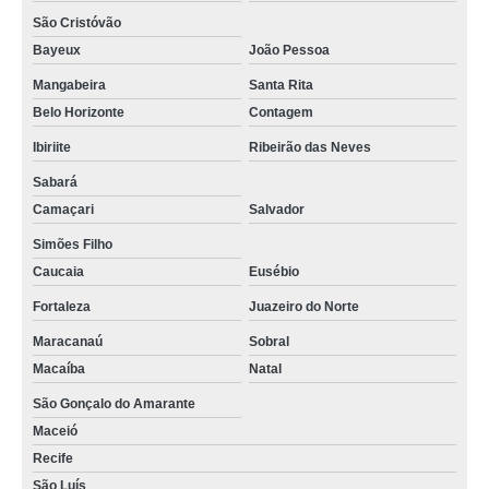
São Cristóvão
Bayeux
João Pessoa
Mangabeira
Santa Rita
Belo Horizonte
Contagem
Ibiriite
Ribeirão das Neves
Sabará
Camaçari
Salvador
Simões Filho
Caucaia
Eusébio
Fortaleza
Juazeiro do Norte
Maracanaú
Sobral
Macaíba
Natal
São Gonçalo do Amarante
Maceió
Recife
São Luís