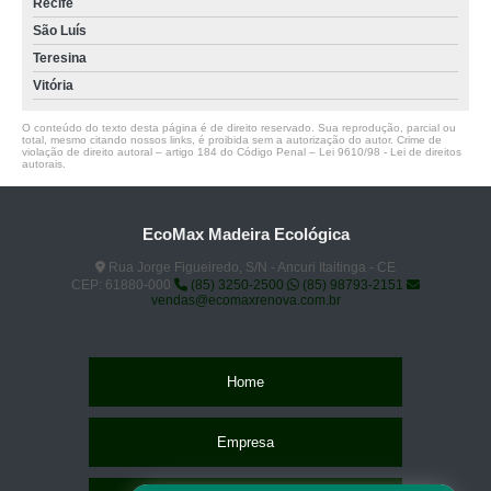
Recife
São Luís
Teresina
Vitória
O conteúdo do texto desta página é de direito reservado. Sua reprodução, parcial ou
total, mesmo citando nossos links, é proibida sem a autorização do autor. Crime de
violação de direito autoral – artigo 184 do Código Penal –
Lei 9610/98 - Lei de direitos
autorais
.
EcoMax Madeira Ecológica
Rua Jorge Figueiredo, S/N - Ancuri Itaitinga - CE
CEP: 61880-000
(85) 3250-2500
(85) 98793-2151
vendas@ecomaxrenova.com.br
Home
Empresa