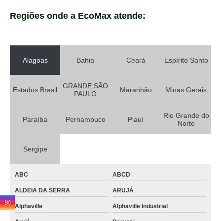
Regiões onde a EcoMax atende:
Alagoas
Bahia
Ceará
Espírito Santo
GRANDE SÃO
Estados Brasil
Maranhão
Minas Gerais
PAULO
Rio Grande do
Paraíba
Pernambuco
Piauí
Norte
Sergipe
ABC
ABCD
ALDEIA DA SERRA
ARUJÁ
Alphaville
Alphaville Industrial