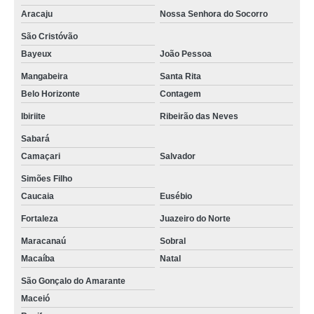
Aracaju
Nossa Senhora do Socorro
São Cristóvão
Bayeux
João Pessoa
Mangabeira
Santa Rita
Belo Horizonte
Contagem
Ibiriite
Ribeirão das Neves
Sabará
Camaçari
Salvador
Simões Filho
Caucaia
Eusébio
Fortaleza
Juazeiro do Norte
Maracanaú
Sobral
Macaíba
Natal
São Gonçalo do Amarante
Maceió