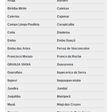
Arujá
Barueri
Biritiba Mirim
Caieiras
Caierias
Cajamar
Campo Limpo Paulista
Carapicuíba
Cotia
Diadema
Embu
Embu Guaçú
Embu das Artes
Ferraz de Vasconcelos
Francisco Morato
Franco da Rocha
GRANJA VIANA
Guararema
Guarulhos
Itapecerica da Serra
Itapevi
Itaquaquecetuba
Jandira
Jundiaí
Juquitiba
Mairiporã
Mauá
Mogi das Cruzes