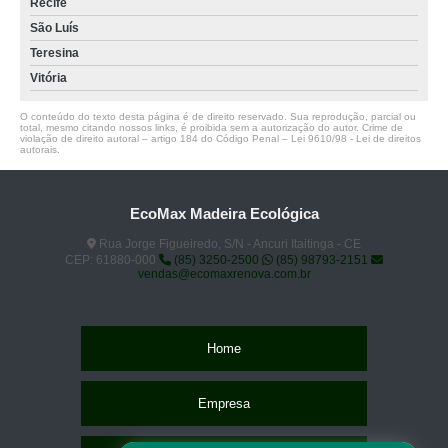
Recife
São Luís
Teresina
Vitória
O conteúdo do texto desta página é de direito reservado. Sua reprodução, parcial ou
total, mesmo citando nossos links, é proibida sem a autorização do autor. Crime de
violação de direito autoral – artigo 184 do Código Penal –
Lei 9610/98 - Lei de direitos
autorais
.
EcoMax Madeira Ecológica
Rua Jorge Figueiredo, S/N - Ancuri Itaitinga - CE
CEP: 61880-000
(85) 3250-2500
(85) 98793-2151
vendas@ecomaxrenova.com.br
Home
Empresa