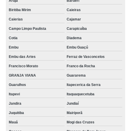
Arujá
Barueri
Biritiba Mirim
Caieiras
Caierias
Cajamar
Campo Limpo Paulista
Carapicuíba
Cotia
Diadema
Embu
Embu Guaçú
Embu das Artes
Ferraz de Vasconcelos
Francisco Morato
Franco da Rocha
GRANJA VIANA
Guararema
Guarulhos
Itapecerica da Serra
Itapevi
Itaquaquecetuba
Jandira
Jundiaí
Juquitiba
Mairiporã
Mauá
Mogi das Cruzes