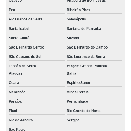
Osasco
Pirapora do Bom Jesus
Poá
Ribeirão Pires
Rio Grande da Serra
Salesópolis
Santa Isabel
Santana de Parnaíba
Santo André
Suzano
São Bernardo Centro
São Bernardo do Campo
São Caetano do Sul
São Lourenço da Serra
Taboão da Serra
Vargem Grande Paulista
Alagoas
Bahia
Ceará
Espírito Santo
Maranhão
Minas Gerais
Paraíba
Pernambuco
Piauí
Rio Grande do Norte
Rio de Janeiro
Sergipe
São Paulo