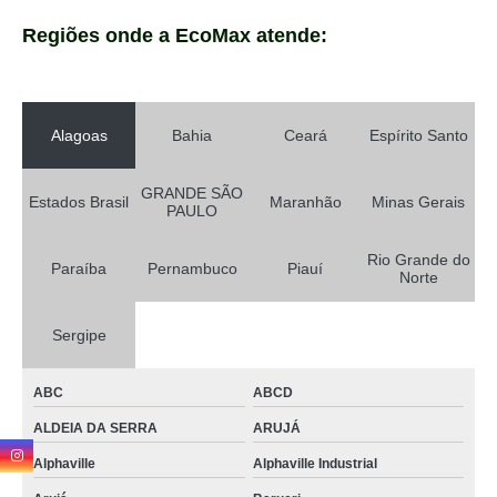
Regiões onde a EcoMax atende:
Alagoas
Bahia
Ceará
Espírito Santo
GRANDE SÃO
Estados Brasil
Maranhão
Minas Gerais
PAULO
Rio Grande do
Paraíba
Pernambuco
Piauí
Norte
Sergipe
ABC
ABCD
ALDEIA DA SERRA
ARUJÁ
Alphaville
Alphaville Industrial