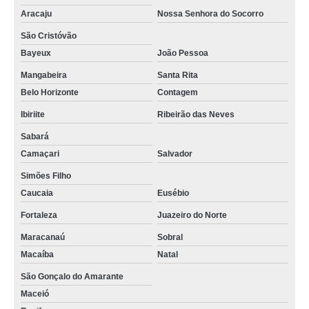
Aracaju
Nossa Senhora do Socorro
São Cristóvão
Bayeux
João Pessoa
Mangabeira
Santa Rita
Belo Horizonte
Contagem
Ibiriite
Ribeirão das Neves
Sabará
Camaçari
Salvador
Simões Filho
Caucaia
Eusébio
Fortaleza
Juazeiro do Norte
Maracanaú
Sobral
Macaíba
Natal
São Gonçalo do Amarante
Maceió