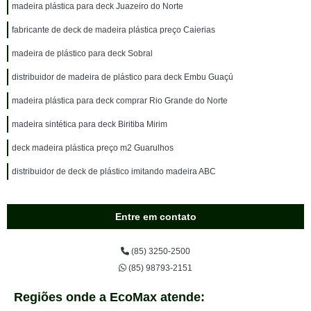
madeira plástica para deck Juazeiro do Norte
fabricante de deck de madeira plástica preço Caierias
madeira de plástico para deck Sobral
distribuidor de madeira de plástico para deck Embu Guaçú
madeira plástica para deck comprar Rio Grande do Norte
madeira sintética para deck Biritiba Mirim
deck madeira plástica preço m2 Guarulhos
distribuidor de deck de plástico imitando madeira ABC
Entre em contato
(85) 3250-2500
(85) 98793-2151
Regiões onde a EcoMax atende: