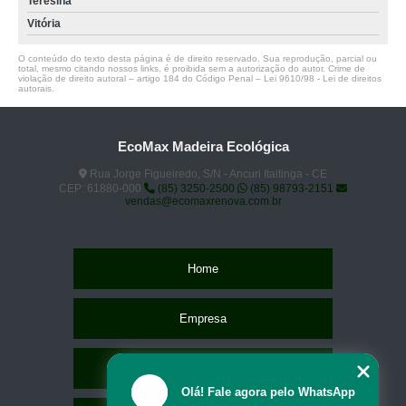
Teresina
Vitória
O conteúdo do texto desta página é de direito reservado. Sua reprodução, parcial ou
total, mesmo citando nossos links, é proibida sem a autorização do autor. Crime de
violação de direito autoral – artigo 184 do Código Penal –
Lei 9610/98 - Lei de direitos
autorais
.
EcoMax Madeira Ecológica
Rua Jorge Figueiredo, S/N - Ancuri Itaitinga - CE
CEP: 61880-000
(85) 3250-2500
(85) 98793-2151
vendas@ecomaxrenova.com.br
Home
Empresa
Missão
Olá! Fale agora pelo WhatsApp