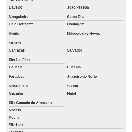
São Cristóvão
Bayeux
João Pessoa
Mangabeira
Santa Rita
Belo Horizonte
Contagem
Ibiriite
Ribeirão das Neves
Sabará
Camaçari
Salvador
Simões Filho
Caucaia
Eusébio
Fortaleza
Juazeiro do Norte
Maracanaú
Sobral
Macaíba
Natal
São Gonçalo do Amarante
Maceió
Recife
São Luís