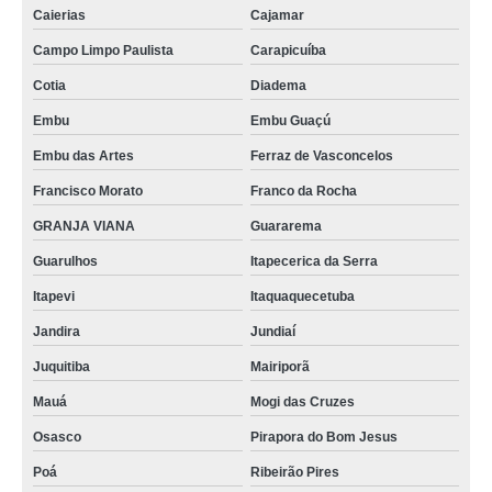
Caierias
Cajamar
Campo Limpo Paulista
Carapicuíba
Cotia
Diadema
Embu
Embu Guaçú
Embu das Artes
Ferraz de Vasconcelos
Francisco Morato
Franco da Rocha
GRANJA VIANA
Guararema
Guarulhos
Itapecerica da Serra
Itapevi
Itaquaquecetuba
Jandira
Jundiaí
Juquitiba
Mairiporã
Mauá
Mogi das Cruzes
Osasco
Pirapora do Bom Jesus
Poá
Ribeirão Pires