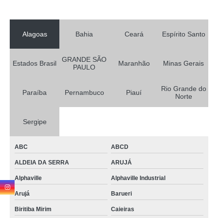
Alagoas
Bahia
Ceará
Espírito Santo
GRANDE SÃO
Estados Brasil
Maranhão
Minas Gerais
PAULO
Rio Grande do
Paraíba
Pernambuco
Piauí
Norte
Sergipe
ABC
ABCD
ALDEIA DA SERRA
ARUJÁ
Alphaville
Alphaville Industrial
Arujá
Barueri
Biritiba Mirim
Caieiras