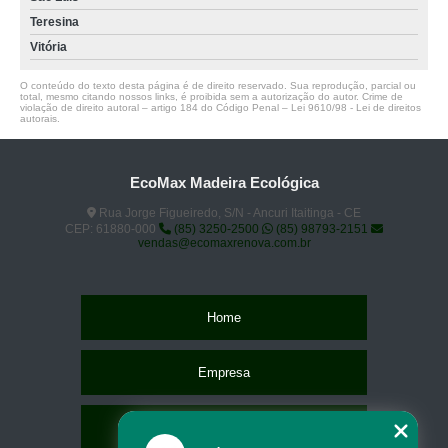
Teresina
Vitória
O conteúdo do texto desta página é de direito reservado. Sua reprodução, parcial ou
total, mesmo citando nossos links, é proibida sem a autorização do autor. Crime de
violação de direito autoral – artigo 184 do Código Penal –
Lei 9610/98 - Lei de direitos
autorais
.
EcoMax Madeira Ecológica
Rua Jorge Figueiredo, S/N - Ancuri Itaitinga - CE
CEP: 61880-000
(85) 3250-2500
(85) 98793-2151
vendas@ecomaxrenova.com.br
Home
Empresa
Missão