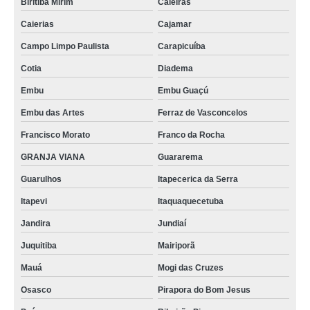
Biritiba Mirim
Caieiras
Caierias
Cajamar
Campo Limpo Paulista
Carapicuíba
Cotia
Diadema
Embu
Embu Guaçú
Embu das Artes
Ferraz de Vasconcelos
Francisco Morato
Franco da Rocha
GRANJA VIANA
Guararema
Guarulhos
Itapecerica da Serra
Itapevi
Itaquaquecetuba
Jandira
Jundiaí
Juquitiba
Mairiporã
Mauá
Mogi das Cruzes
Osasco
Pirapora do Bom Jesus