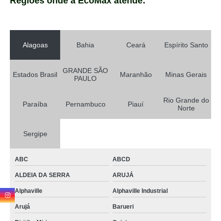
Regiões onde a EcoMax atende:
Alagoas
Bahia
Ceará
Espírito Santo
GRANDE SÃO
Estados Brasil
Maranhão
Minas Gerais
PAULO
Rio Grande do
Paraíba
Pernambuco
Piauí
Norte
Sergipe
ABC
ABCD
ALDEIA DA SERRA
ARUJÁ
Alphaville
Alphaville Industrial
Arujá
Barueri