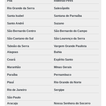
Poá
Ribeirão Pires
Rio Grande da Serra
Salesópolis
Santa Isabel
Santana de Parnaíba
Santo André
Suzano
São Bernardo Centro
São Bernardo do Campo
São Caetano do Sul
São Lourenço da Serra
Taboão da Serra
Vargem Grande Paulista
Alagoas
Bahia
Ceará
Espírito Santo
Maranhão
Minas Gerais
Paraíba
Pernambuco
Piauí
Rio Grande do Norte
Rio de Janeiro
Sergipe
São Paulo
Aracaju
Nossa Senhora do Socorro