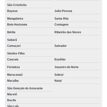
São Cristóvão
Bayeux
João Pessoa
Mangabeira
Santa Rita
Belo Horizonte
Contagem
Ibiriite
Ribeirão das Neves
Sabará
Camaçari
Salvador
Simões Filho
Caucaia
Eusébio
Fortaleza
Juazeiro do Norte
Maracanaú
Sobral
Macaíba
Natal
São Gonçalo do Amarante
Maceió
Recife
São Luís