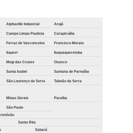
trução
Tábua em Madeira Plástica para Obra
 Plástica de Construção
ão Civil de Madeira Plástica
Alphaville Industrial
Arujá
ão Civil em Madeira Plástica
Campo Limpo Paulista
Carapicuíba
Ferraz de Vasconcelos
Francisco Morato
Itapevi
Itaquaquecetuba
Mogi das Cruzes
Osasco
Santa Isabel
Santana de Parnaíba
São Lourenço da Serra
Taboão da Serra
Minas Gerais
Paraíba
São Paulo
ristóvão
Santa Rita
s
Sabará