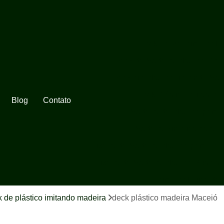
Deck de Madeira Ecoló
Deck de Madeira Plástica Pre
Deck em Plástico Imitando Mad
Deck Plástico Imitando 
Blog
Contato
Madeira de Plástico para 
Madeira Sintética para 
Lixeira de Madeira Plástica para Em
Lixeira de Madeira Plástica Sustent
Lixeira Ecológica de
Lixeira Ecológica de
 de plástico imitando madeira
deck plástico madeira Maceió
Lixeira Ecológica em Madeira 