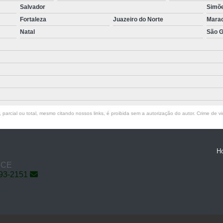
Salvador
Simõe
Fortaleza
Juazeiro do Norte
Mara
Natal
São G
parcial ou total, mesmo citando nossos links, é proibida sem a autorização do autor. Crime de vi
H
- CE
793-2151