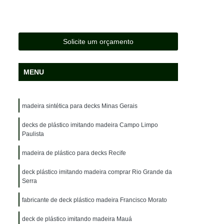
da
Lixeira em Madeira Plástica Sustentável
Madeira Ecológica Deck Sustentável
Madeira Ecológica Fachada Sustentável
Solicite um orçamento
Madeira Ecológica para Deck Sustentável
MENU
a
Madeira Ecológica para Revestimento
Madeira Ecológica Sustentável para Fachada
madeira sintética para decks Minas Gerais
ara Deck
Madeira Ecológica Plástica
Madeira Plástica Ambiental Deck
decks de plástico imitando madeira Campo Limpo
Paulista
k
Madeira Plástica Ecológica
madeira de plástico para decks Recife
a Caminhão
Madeira Plástica Lixeira
deck plástico imitando madeira comprar Rio Grande da
adeira Plástica Piso para Caminhão
Serra
idade
Madeira Plástica Sustentável
fabricante de deck plástico madeira Francisco Morato
ida
Madeira de Plástico para Pergolado
deck de plástico imitando madeira Mauá