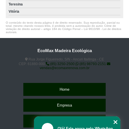
Teresina
Vitória
O conteúdo do texto desta página é de direito reservado. Sua reprodução, parcial ou
total, mesmo citando nossos links, é proibida sem a autorização do autor. Crime de
violação de direito autoral – artigo 184 do Código Penal –
Lei 9610/98 - Lei de direitos
autorais
.
EcoMax Madeira Ecológica
Rua Jorge Figueiredo, S/N - Ancuri Itaitinga - CE
CEP: 61880-000
(85) 3250-2500
(85) 98793-2151
vendas@ecomaxrenova.com.br
Home
Empresa
Missão
Olá! Fale agora pelo WhatsApp