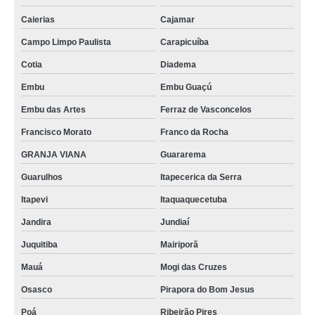
Caierias
Cajamar
Campo Limpo Paulista
Carapicuíba
Cotia
Diadema
Embu
Embu Guaçú
Embu das Artes
Ferraz de Vasconcelos
Francisco Morato
Franco da Rocha
GRANJA VIANA
Guararema
Guarulhos
Itapecerica da Serra
Itapevi
Itaquaquecetuba
Jandira
Jundiaí
Juquitiba
Mairiporã
Mauá
Mogi das Cruzes
Osasco
Pirapora do Bom Jesus
Poá
Ribeirão Pires