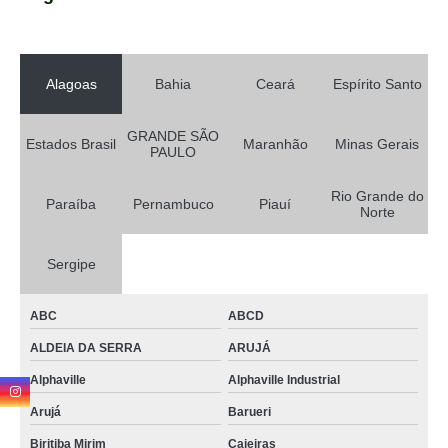
Alagoas
Bahia
Ceará
Espírito Santo
GRANDE SÃO
Estados Brasil
Maranhão
Minas Gerais
PAULO
Rio Grande do
Paraíba
Pernambuco
Piauí
Norte
Sergipe
ABC
ABCD
ALDEIA DA SERRA
ARUJÁ
Alphaville
Alphaville Industrial
Arujá
Barueri
Biritiba Mirim
Caieiras