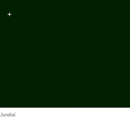
(85) 3250-2500
(85) 98793-2151
gica
Deck de Madeira Plástica
ço
Deck de Plástico Imitando Madeira
eira
Deck Madeira Plástica Preço M2
Madeira
Deck Plástico Madeira
Deck
Madeira Plástica para Deck
Deck
Lixeira de Madeira Plástica
presa
Lixeira de Madeira Plástica Reciclada
ável
Lixeira Ecológica de Madeira Plástica
 Madeira Plástica para Empresa
 Madeira Plástica Sustentável
 Jundiaí
Plástica
Lixeira em Madeira Plástica