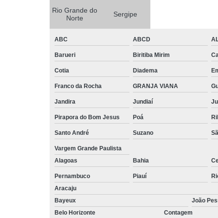
Rio Grande do
Sergipe
Norte
ABC
ABCD
A
Barueri
Biritiba Mirim
Ca
Cotia
Diadema
E
Franco da Rocha
GRANJA VIANA
G
Jandira
Jundiaí
Ju
Pirapora do Bom Jesus
Poá
Ri
Santo André
Suzano
Sã
Vargem Grande Paulista
Alagoas
Bahia
Ce
Pernambuco
Piauí
Ri
Aracaju
Bayeux
João Pes
Belo Horizonte
Contagem