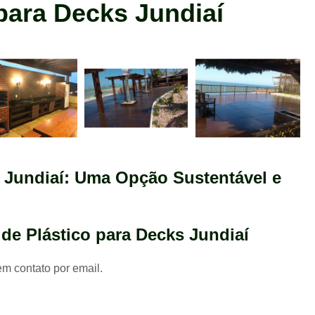
para Decks Jundiaí
Lixeira em Madeira Plástica Recicla
Madeira Ecológica Deck
Madeira Ecológica Fachada
Madeira Ecológica para Deck
Madeira Ecológica para Fachad
Madeira Ecológica Sustentável
Madeira Plástica Ecológica p
s Jundiaí: Uma Opção Sustentável e
Madeira Plástica Ambiental
Madeira Plástica Dec
Madeira Plástica Lastro par
de Plástico para Decks Jundiaí
Madeira Plástica Piso
M
em contato por email.
Madeira Plástica Sustentabil
Madeira Plástica Tábua sob Med