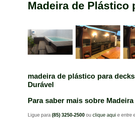
madeira
Madeira de Plástico 
construção
madeira de plástico para deck
Durável
Para saber mais sobre Madeira 
Ligue para
(85) 3250-2500
ou
clique aqui
e entre 