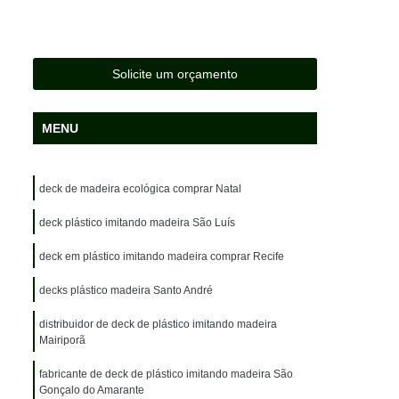
da
Lixeira em Madeira Plástica Sustentável
Madeira Ecológica Deck Sustentável
Madeira Ecológica Fachada Sustentável
Solicite um orçamento
Madeira Ecológica para Deck Sustentável
MENU
a
Madeira Ecológica para Revestimento
Madeira Ecológica Sustentável para Fachada
deck de madeira ecológica comprar Natal
ara Deck
Madeira Ecológica Plástica
Madeira Plástica Ambiental Deck
deck plástico imitando madeira São Luís
k
Madeira Plástica Ecológica
deck em plástico imitando madeira comprar Recife
a Caminhão
Madeira Plástica Lixeira
decks plástico madeira Santo André
adeira Plástica Piso para Caminhão
distribuidor de deck de plástico imitando madeira
Mairiporã
idade
Madeira Plástica Sustentável
ida
fabricante de deck de plástico imitando madeira São
Madeira de Plástico para Pergolado
Gonçalo do Amarante