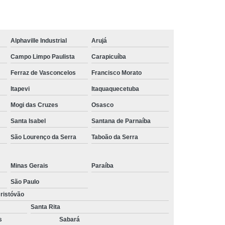
trução
Tábua em Madeira Plástica para Obra
 Plástica de Construção
ão Civil de Madeira Plástica
Alphaville Industrial
Arujá
ão Civil em Madeira Plástica
Campo Limpo Paulista
Carapicuíba
Ferraz de Vasconcelos
Francisco Morato
Itapevi
Itaquaquecetuba
Mogi das Cruzes
Osasco
Santa Isabel
Santana de Parnaíba
São Lourenço da Serra
Taboão da Serra
Minas Gerais
Paraíba
São Paulo
ristóvão
Santa Rita
s
Sabará