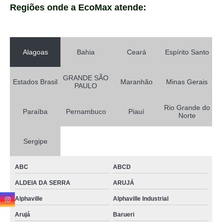
Regiões onde a EcoMax atende:
Alagoas
Bahia
Ceará
Espírito Santo
GRANDE SÃO
Estados Brasil
Maranhão
Minas Gerais
PAULO
Rio Grande do
Paraíba
Pernambuco
Piauí
Norte
Sergipe
ABC
ABCD
ALDEIA DA SERRA
ARUJÁ
Alphaville
Alphaville Industrial
Arujá
Barueri