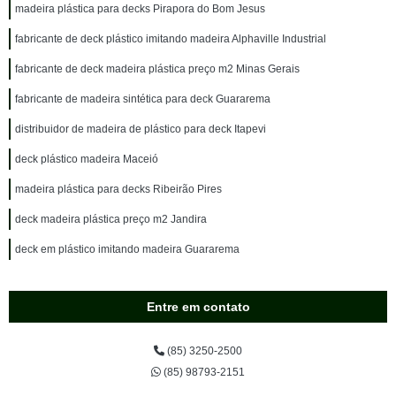
madeira plástica para decks Pirapora do Bom Jesus
fabricante de deck plástico imitando madeira Alphaville Industrial
fabricante de deck madeira plástica preço m2 Minas Gerais
fabricante de madeira sintética para deck Guararema
distribuidor de madeira de plástico para deck Itapevi
deck plástico madeira Maceió
madeira plástica para decks Ribeirão Pires
deck madeira plástica preço m2 Jandira
deck em plástico imitando madeira Guararema
Entre em contato
(85) 3250-2500
(85) 98793-2151