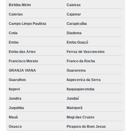
Biritiba Mirim
Caieiras
Caierias
Cajamar
Campo Limpo Paulista
Carapicuíba
Cotia
Diadema
Embu
Embu Guaçú
Embu das Artes
Ferraz de Vasconcelos
Francisco Morato
Franco da Rocha
GRANJA VIANA
Guararema
Guarulhos
Itapecerica da Serra
Itapevi
Itaquaquecetuba
Jandira
Jundiaí
Juquitiba
Mairiporã
Mauá
Mogi das Cruzes
Osasco
Pirapora do Bom Jesus