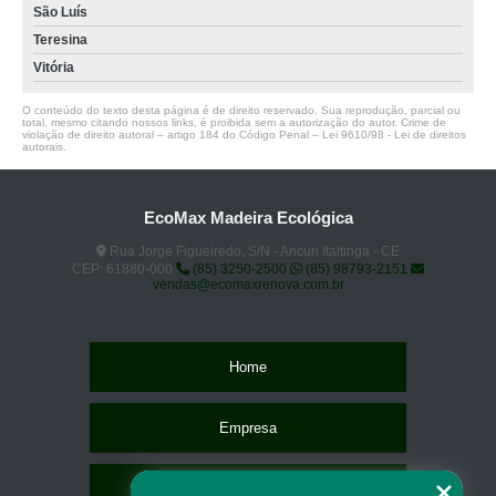
São Luís
Teresina
Vitória
O conteúdo do texto desta página é de direito reservado. Sua reprodução, parcial ou
total, mesmo citando nossos links, é proibida sem a autorização do autor. Crime de
violação de direito autoral – artigo 184 do Código Penal –
Lei 9610/98 - Lei de direitos
autorais
.
EcoMax Madeira Ecológica
Rua Jorge Figueiredo, S/N - Ancuri Itaitinga - CE
CEP: 61880-000
(85) 3250-2500
(85) 98793-2151
vendas@ecomaxrenova.com.br
Home
Empresa
Missão