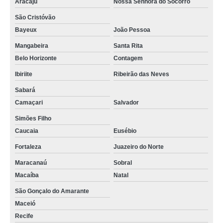
Aracaju
Nossa Senhora do Socorro
São Cristóvão
Bayeux
João Pessoa
Mangabeira
Santa Rita
Belo Horizonte
Contagem
Ibiriite
Ribeirão das Neves
Sabará
Camaçari
Salvador
Simões Filho
Caucaia
Eusébio
Fortaleza
Juazeiro do Norte
Maracanaú
Sobral
Macaíba
Natal
São Gonçalo do Amarante
Maceió
Recife