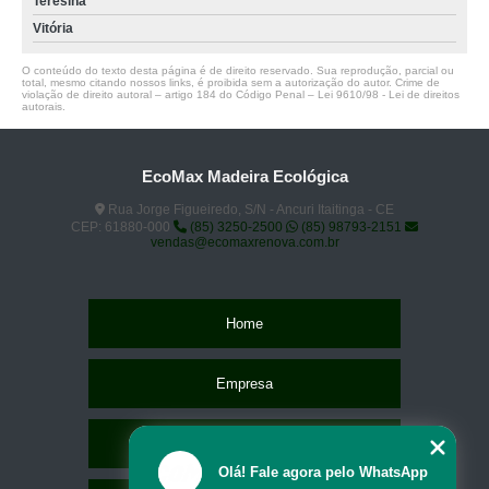
Teresina
Vitória
O conteúdo do texto desta página é de direito reservado. Sua reprodução, parcial ou
total, mesmo citando nossos links, é proibida sem a autorização do autor. Crime de
violação de direito autoral – artigo 184 do Código Penal –
Lei 9610/98 - Lei de direitos
autorais
.
EcoMax Madeira Ecológica
Rua Jorge Figueiredo, S/N - Ancuri Itaitinga - CE
CEP: 61880-000
(85) 3250-2500
(85) 98793-2151
vendas@ecomaxrenova.com.br
Home
Empresa
Missão
Olá! Fale agora pelo WhatsApp