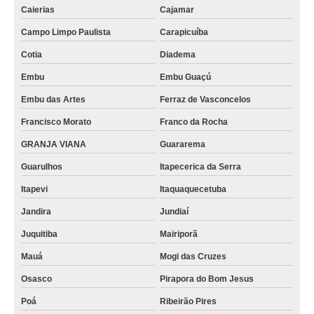
Caierias
Cajamar
Campo Limpo Paulista
Carapicuíba
Cotia
Diadema
Embu
Embu Guaçú
Embu das Artes
Ferraz de Vasconcelos
Francisco Morato
Franco da Rocha
GRANJA VIANA
Guararema
Guarulhos
Itapecerica da Serra
Itapevi
Itaquaquecetuba
Jandira
Jundiaí
Juquitiba
Mairiporã
Mauá
Mogi das Cruzes
Osasco
Pirapora do Bom Jesus
Poá
Ribeirão Pires