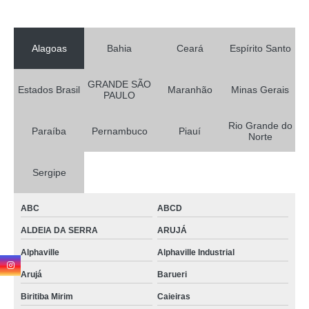
Alagoas
Bahia
Ceará
Espírito Santo
GRANDE SÃO
Estados Brasil
Maranhão
Minas Gerais
PAULO
Rio Grande do
Paraíba
Pernambuco
Piauí
Norte
Sergipe
ABC
ABCD
ALDEIA DA SERRA
ARUJÁ
Alphaville
Alphaville Industrial
Arujá
Barueri
Biritiba Mirim
Caieiras