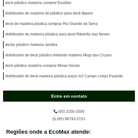
deck plástico madeira comprar Eusébio
distribuidor de madeira de plástico para deck Itapevi
deck de madeira plástica comprar Rio Grande da Serra
distribuidor de madeira plástica para deck Ribeirão das Neves
decks plástico madeira Jandira
distribuidor de deck plástico imitando madeira Mogi das Cruzes
deck plástico madeira comprar Minas Gerais
distribuidor de deck madeira plástica preço m2 Campo Limpo Paulista
Entre em contato
(85) 3250-2500
(85) 98793-2151
Regiões onde a EcoMax atende: