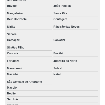
São Cristóvão
Bayeux
João Pessoa
Mangabeira
Santa Rita
Belo Horizonte
Contagem
Ibiriite
Ribeirão das Neves
Sabará
Camaçari
Salvador
Simões Filho
Caucaia
Eusébio
Fortaleza
Juazeiro do Norte
Maracanaú
Sobral
Macaíba
Natal
São Gonçalo do Amarante
Maceió
Recife
São Luís