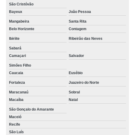
São Cristóvão
Bayeux
João Pessoa
Mangabeira
Santa Rita
Belo Horizonte
Contagem
Ibiriite
Ribeirão das Neves
Sabará
Camaçari
Salvador
Simões Filho
Caucaia
Eusébio
Fortaleza
Juazeiro do Norte
Maracanaú
Sobral
Macaíba
Natal
São Gonçalo do Amarante
Maceió
Recife
São Luís