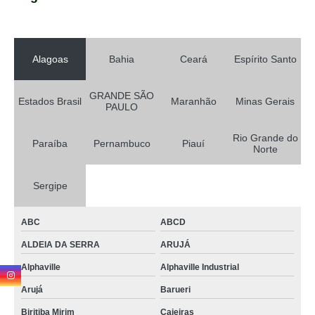
Alagoas
Bahia
Ceará
Espírito Santo
GRANDE SÃO
Estados Brasil
Maranhão
Minas Gerais
PAULO
Rio Grande do
Paraíba
Pernambuco
Piauí
Norte
Sergipe
ABC
ABCD
ALDEIA DA SERRA
ARUJÁ
Alphaville
Alphaville Industrial
Arujá
Barueri
Biritiba Mirim
Caieiras