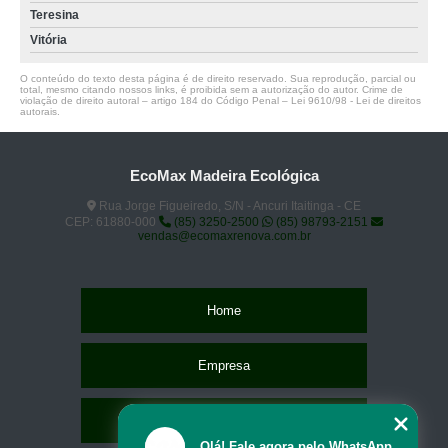
Teresina
Vitória
O conteúdo do texto desta página é de direito reservado. Sua reprodução, parcial ou
total, mesmo citando nossos links, é proibida sem a autorização do autor. Crime de
violação de direito autoral – artigo 184 do Código Penal –
Lei 9610/98 - Lei de direitos
autorais
.
EcoMax Madeira Ecológica
Rua Jorge Figueiredo, S/N - Ancuri Itaitinga - CE
CEP: 61880-000
(85) 3250-2500
(85) 98793-2151
vendas@ecomaxrenova.com.br
Home
Empresa
Missão
Olá! Fale agora pelo WhatsApp