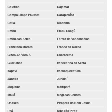
Caierias
Cajamar
Campo Limpo Paulista
Carapicuíba
Cotia
Diadema
Embu
Embu Guaçú
Embu das Artes
Ferraz de Vasconcelos
Francisco Morato
Franco da Rocha
GRANJA VIANA
Guararema
Guarulhos
Itapecerica da Serra
Itapevi
Itaquaquecetuba
Jandira
Jundiaí
Juquitiba
Mairiporã
Mauá
Mogi das Cruzes
Osasco
Pirapora do Bom Jesus
Poá
Ribeirão Pires