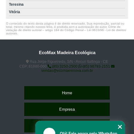
Teresina
Vitória
O conteúdo do texto desta página é de direito reservado. Sua reprodução, parcial ou
total, mesmo citando nossos links, é proibida sem a autorização do autor. Crime de
violação de direito autoral – artigo 184 do Código Penal –
Lei 9610/98 - Lei de direitos
autorais
.
EcoMax Madeira Ecológica
Rua Jorge Figueiredo, S/N - Ancuri Itaitinga - CE
CEP: 61880-000
(85) 3250-2500
(85) 98793-2151
vendas@ecomaxrenova.com.br
Home
Empresa
Missão
Olá! Fale agora pelo WhatsApp