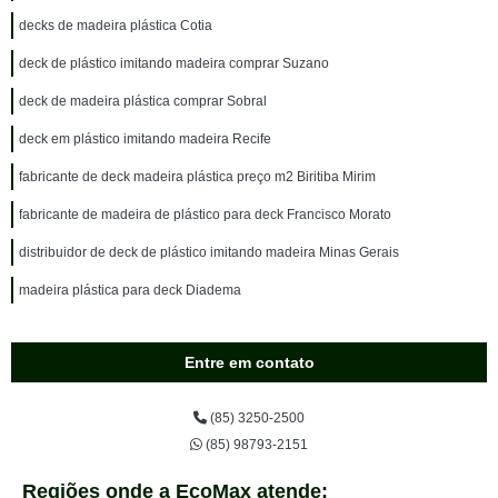
decks de madeira plástica Cotia
deck de plástico imitando madeira comprar Suzano
deck de madeira plástica comprar Sobral
deck em plástico imitando madeira Recife
fabricante de deck madeira plástica preço m2 Biritiba Mirim
fabricante de madeira de plástico para deck Francisco Morato
distribuidor de deck de plástico imitando madeira Minas Gerais
madeira plástica para deck Diadema
Entre em contato
(85) 3250-2500
(85) 98793-2151
Regiões onde a EcoMax atende: