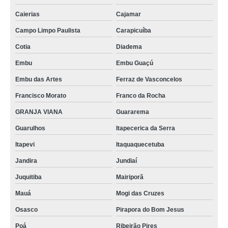
Caierias
Cajamar
Campo Limpo Paulista
Carapicuíba
Cotia
Diadema
Embu
Embu Guaçú
Embu das Artes
Ferraz de Vasconcelos
Francisco Morato
Franco da Rocha
GRANJA VIANA
Guararema
Guarulhos
Itapecerica da Serra
Itapevi
Itaquaquecetuba
Jandira
Jundiaí
Juquitiba
Mairiporã
Mauá
Mogi das Cruzes
Osasco
Pirapora do Bom Jesus
Poá
Ribeirão Pires