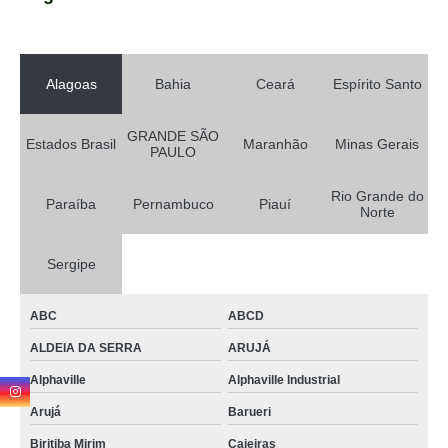
Alagoas
Bahia
Ceará
Espírito Santo
GRANDE SÃO
Estados Brasil
Maranhão
Minas Gerais
PAULO
Rio Grande do
Paraíba
Pernambuco
Piauí
Norte
Sergipe
ABC
ABCD
ALDEIA DA SERRA
ARUJÁ
Alphaville
Alphaville Industrial
Arujá
Barueri
Biritiba Mirim
Caieiras