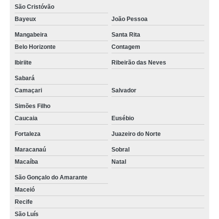
São Cristóvão
Bayeux
João Pessoa
Mangabeira
Santa Rita
Belo Horizonte
Contagem
Ibiriite
Ribeirão das Neves
Sabará
Camaçari
Salvador
Simões Filho
Caucaia
Eusébio
Fortaleza
Juazeiro do Norte
Maracanaú
Sobral
Macaíba
Natal
São Gonçalo do Amarante
Maceió
Recife
São Luís