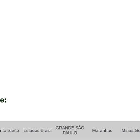
Madeira Plástica para Perg
Pergolado de Madeira de Plás
Pergolado de Madeir
Pergolado de Madeira Plástica Pre
Pergolado em Madeira Plá
Pergolado Madeira Plástica
Estante Porta Pallet
Porta Palle
Porta Pallet Industrial
Porta Pallet para Corredor E
Porta Pallet para 
e:
Tábua Construção de Madeira Plást
Tábua de Madeira Plástica Construçã
GRANDE SÃO
Tábua de Madeira Plástica para Obr
rito Santo
Estados Brasil
Maranhão
Minas Ge
PAULO