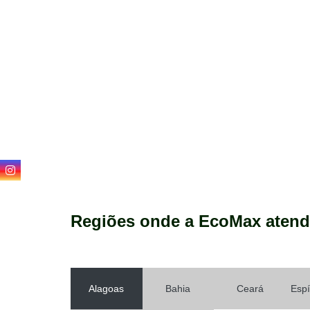
Regiões onde a EcoMax atend
Alagoas
Bahia
Ceará
Espí