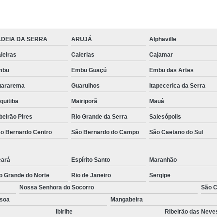
Tábua em Madeira Plástica para Cons
Tábua Madeira
Tábua para Construç
LDEIA DA SERRA
ARUJÁ
Alphaville
Tábua para Construç
ieiras
Caierias
Cajamar
mbu
Embu Guaçú
Embu das Artes
uararema
Guarulhos
Itapecerica da Serra
quitiba
Mairiporã
Mauá
beirão Pires
Rio Grande da Serra
Salesópolis
o Bernardo Centro
São Bernardo do Campo
São Caetano do Sul
ará
Espírito Santo
Maranhão
o Grande do Norte
Rio de Janeiro
Sergipe
Nossa Senhora do Socorro
São C
soa
Mangabeira
Ibiriite
Ribeirão das Neve