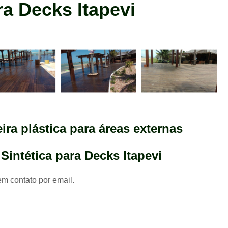
ra Decks Itapevi
Lixeira em Madeira Plástica Recicla
Madeira Ecológica Deck
Madeira Ecológica Fachada
Madeira Ecológica para Deck
Madeira Ecológica para Fachad
Madeira Ecológica Sustentável
Madeira Plástica Ecológica p
ra plástica para áreas externas
Madeira Plástica Ambiental
Madeira Plástica Dec
Sintética para Decks Itapevi
Madeira Plástica Lastro par
em contato por email.
Madeira Plástica Piso
M
Madeira Plástica Sustentabil
Madeira Plástica Tábua sob Med