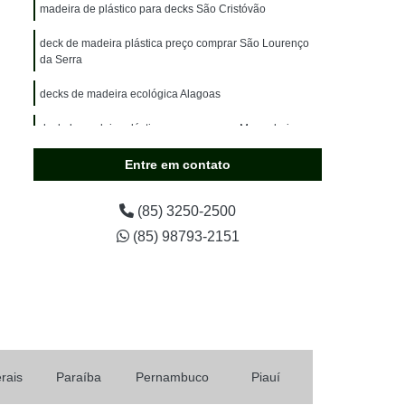
olado
Madeira Plástica Pergolado
madeira de plástico para decks São Cristóvão
tico
Pergolado de Madeira Plástica
deck de madeira plástica preço comprar São Lourenço
da Serra
a Plástica com Policarbonato
decks de madeira ecológica Alagoas
ço
Pergolado de Plástico Imitando Madeira
stica
deck de madeira plástica preço comprar Mangabeira
Pergolado Madeira Plástica
 Preço
Pergolado Plástico Madeira
Entre em contato
t Armazenamento
Porta Pallet Convencional
(85) 3250-2500
Porta Pallet para Armazenamento
(85) 98793-2151
streito
Porta Pallet para Empresas
Mercados
Rack Porta Pallet
ica
Tábua Construção em Madeira Plástica
o
Tábua de Madeira Plástica para Construção
a
Tábua em Madeira Plástica de Construção
rais
Paraíba
Pernambuco
Piauí