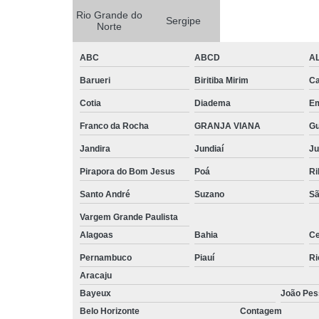
Rio Grande do
Sergipe
Norte
ABC
ABCD
A
Barueri
Biritiba Mirim
Ca
Cotia
Diadema
E
Franco da Rocha
GRANJA VIANA
G
Jandira
Jundiaí
Ju
Pirapora do Bom Jesus
Poá
Ri
Santo André
Suzano
Sã
Vargem Grande Paulista
Alagoas
Bahia
Ce
Pernambuco
Piauí
Ri
Aracaju
Bayeux
João Pes
Belo Horizonte
Contagem