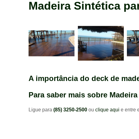
madeira
Madeira Sintética pa
construção
A importância do deck de madei
Para saber mais sobre Madeira 
Ligue para
(85) 3250-2500
ou
clique aqui
e entre 