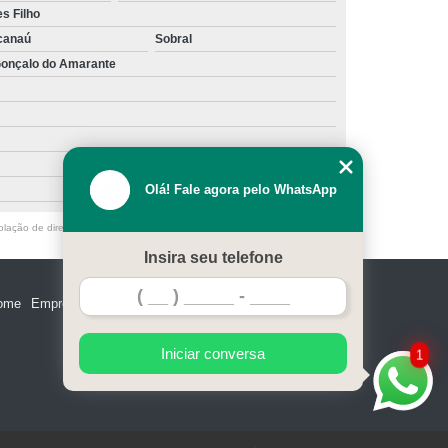
s Filho
canaú
Sobral
onçalo do Amarante
Olá! Fale agora pelo WhatsApp
olação de direito autoral – artigo 184 do Código Penal –
Lei 9610/98 - Lei
Insira seu telefone
ome
Empresa
Missão
Serviços
Contato
Mapa do site
Iniciar conversa
1