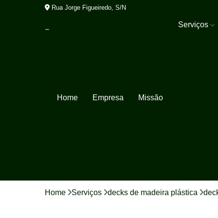
Rua Jorge Figueiredo, S/N
Serviços
Decks de
madeira
plástica
Lixeiras de
madeira
plástica
Home
Empresa
Missão
Madeira
ecológica
Madeira
plástica
Pergolados
de madeira
plástica
Home
Serviços
decks de madeira plástica
deck
Porta pallet
Tábua de