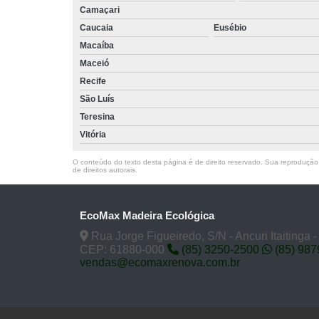
Camaçari
Caucaia
Eusébio
Macaíba
Maceió
Recife
São Luís
Teresina
Vitória
O conteúdo do texto desta página é de direito reservado. Sua reprodução, 
de direitos autorais
.
EcoMax Madeira Ecológica
Rua Jorge Figueiredo, S/N - Ancuri Itaitinga 
CEP: 61880-000
(85) 3250-2500
(85) 98
vendas@ecomaxrenova.com.br