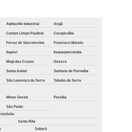
trução
Tábua em Madeira Plástica para Obra
 Plástica de Construção
ão Civil de Madeira Plástica
Alphaville Industrial
Arujá
ão Civil em Madeira Plástica
Campo Limpo Paulista
Carapicuíba
Ferraz de Vasconcelos
Francisco Morato
Itapevi
Itaquaquecetuba
Mogi das Cruzes
Osasco
Santa Isabel
Santana de Parnaíba
São Lourenço da Serra
Taboão da Serra
Minas Gerais
Paraíba
São Paulo
ristóvão
Santa Rita
s
Sabará