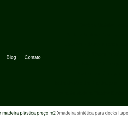
Deck de Madeira Ecoló
Deck de Madeira Plástica Pre
Deck em Plástico Imitando Mad
Deck Plástico Imitando 
Blog
Contato
Madeira de Plástico para 
Madeira Sintética para 
Lixeira de Madeira Plástica para Em
Lixeira de Madeira Plástica Sustent
Lixeira Ecológica de
Lixeira Ecológica de
 madeira plástica preço m2
madeira sintética para decks Itape
Lixeira Ecológica em Madeira 