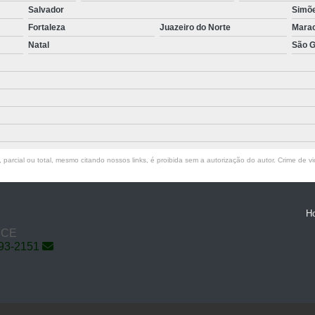
Salvador
Simõe
Fortaleza
Juazeiro do Norte
Mara
Natal
São G
parcial ou total, mesmo citando nossos links, é proibida sem a autorização do autor. Crime de vi
H
- CE
793-2151