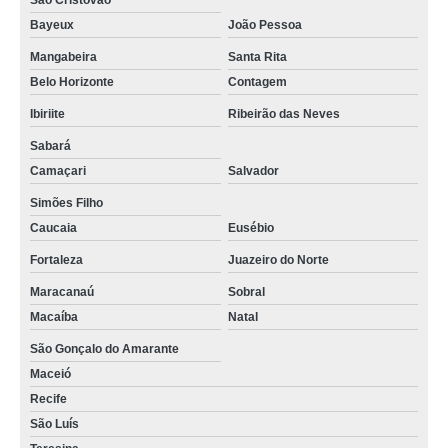
São Cristóvão
Bayeux
João Pessoa
Mangabeira
Santa Rita
Belo Horizonte
Contagem
Ibiriite
Ribeirão das Neves
Sabará
Camaçari
Salvador
Simões Filho
Caucaia
Eusébio
Fortaleza
Juazeiro do Norte
Maracanaú
Sobral
Macaíba
Natal
São Gonçalo do Amarante
Maceió
Recife
São Luís