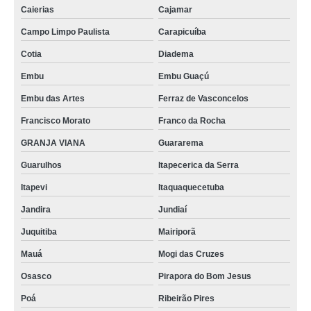
Caierias
Cajamar
Campo Limpo Paulista
Carapicuíba
Cotia
Diadema
Embu
Embu Guaçú
Embu das Artes
Ferraz de Vasconcelos
Francisco Morato
Franco da Rocha
GRANJA VIANA
Guararema
Guarulhos
Itapecerica da Serra
Itapevi
Itaquaquecetuba
Jandira
Jundiaí
Juquitiba
Mairiporã
Mauá
Mogi das Cruzes
Osasco
Pirapora do Bom Jesus
Poá
Ribeirão Pires