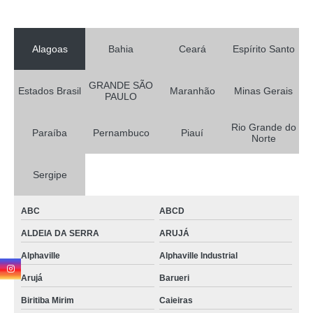
Alagoas
Bahia
Ceará
Espírito Santo
GRANDE SÃO
Estados Brasil
Maranhão
Minas Gerais
PAULO
Rio Grande do
Paraíba
Pernambuco
Piauí
Norte
Sergipe
ABC
ABCD
ALDEIA DA SERRA
ARUJÁ
Alphaville
Alphaville Industrial
Arujá
Barueri
Biritiba Mirim
Caieiras