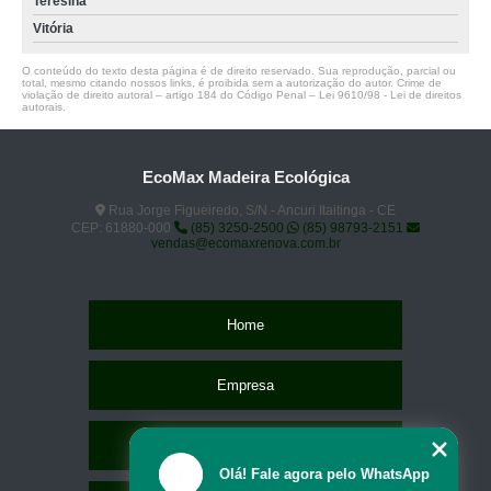
Teresina
Vitória
O conteúdo do texto desta página é de direito reservado. Sua reprodução, parcial ou
total, mesmo citando nossos links, é proibida sem a autorização do autor. Crime de
violação de direito autoral – artigo 184 do Código Penal –
Lei 9610/98 - Lei de direitos
autorais
.
EcoMax Madeira Ecológica
Rua Jorge Figueiredo, S/N - Ancuri Itaitinga - CE
CEP: 61880-000
(85) 3250-2500
(85) 98793-2151
vendas@ecomaxrenova.com.br
Home
Empresa
Missão
Olá! Fale agora pelo WhatsApp