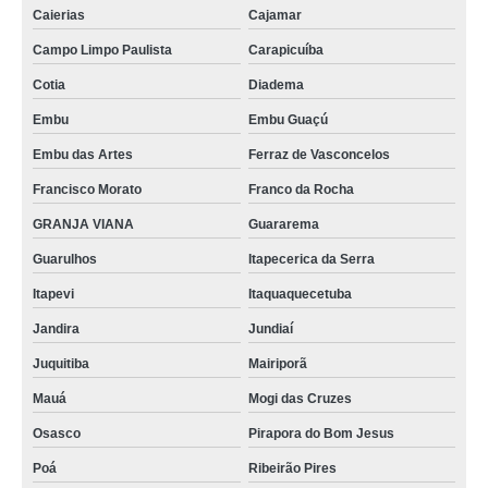
Caierias
Cajamar
Campo Limpo Paulista
Carapicuíba
Cotia
Diadema
Embu
Embu Guaçú
Embu das Artes
Ferraz de Vasconcelos
Francisco Morato
Franco da Rocha
GRANJA VIANA
Guararema
Guarulhos
Itapecerica da Serra
Itapevi
Itaquaquecetuba
Jandira
Jundiaí
Juquitiba
Mairiporã
Mauá
Mogi das Cruzes
Osasco
Pirapora do Bom Jesus
Poá
Ribeirão Pires