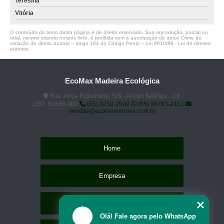
Teresina
Vitória
O conteúdo do texto desta página é de direito reservado. Sua reprodução, parcial ou
total, mesmo citando nossos links, é proibida sem a autorização do autor. Crime de
violação de direito autoral – artigo 184 do Código Penal –
Lei 9610/98 - Lei de direitos
autorais
.
EcoMax Madeira Ecológica
Rua Jorge Figueiredo, S/N - Ancuri Itaitinga - CE
CEP: 61880-000
(85) 3250-2500
(85) 98793-2151
vendas@ecomaxrenova.com.br
Home
Empresa
Missão
Olá! Fale agora pelo WhatsApp