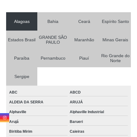
Alagoas
Bahia
Ceará
Espírito Santo
GRANDE SÃO
Estados Brasil
Maranhão
Minas Gerais
PAULO
Rio Grande do
Paraíba
Pernambuco
Piauí
Norte
Sergipe
ABC
ABCD
ALDEIA DA SERRA
ARUJÁ
Alphaville
Alphaville Industrial
Arujá
Barueri
Biritiba Mirim
Caieiras