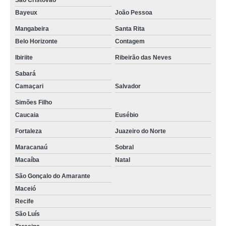
São Cristóvão
Bayeux
João Pessoa
Mangabeira
Santa Rita
Belo Horizonte
Contagem
Ibiriite
Ribeirão das Neves
Sabará
Camaçari
Salvador
Simões Filho
Caucaia
Eusébio
Fortaleza
Juazeiro do Norte
Maracanaú
Sobral
Macaíba
Natal
São Gonçalo do Amarante
Maceió
Recife
São Luís