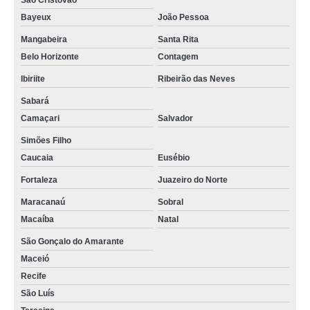
São Cristóvão
Bayeux
João Pessoa
Mangabeira
Santa Rita
Belo Horizonte
Contagem
Ibiriite
Ribeirão das Neves
Sabará
Camaçari
Salvador
Simões Filho
Caucaia
Eusébio
Fortaleza
Juazeiro do Norte
Maracanaú
Sobral
Macaíba
Natal
São Gonçalo do Amarante
Maceió
Recife
São Luís