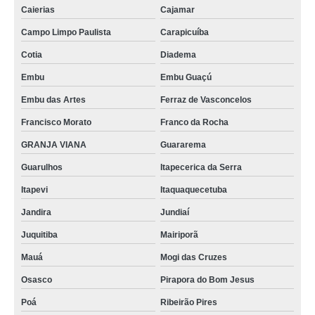
Caierias
Cajamar
Campo Limpo Paulista
Carapicuíba
Cotia
Diadema
Embu
Embu Guaçú
Embu das Artes
Ferraz de Vasconcelos
Francisco Morato
Franco da Rocha
GRANJA VIANA
Guararema
Guarulhos
Itapecerica da Serra
Itapevi
Itaquaquecetuba
Jandira
Jundiaí
Juquitiba
Mairiporã
Mauá
Mogi das Cruzes
Osasco
Pirapora do Bom Jesus
Poá
Ribeirão Pires