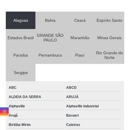
Alagoas
Bahia
Ceará
Espírito Santo
GRANDE SÃO
Estados Brasil
Maranhão
Minas Gerais
PAULO
Rio Grande do
Paraíba
Pernambuco
Piauí
Norte
Sergipe
ABC
ABCD
ALDEIA DA SERRA
ARUJÁ
Alphaville
Alphaville Industrial
Arujá
Barueri
Biritiba Mirim
Caieiras