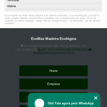
Teresina
Vitória
O conteúdo do texto desta página é de direito reservado. Sua reprodução, parcial ou
total, mesmo citando nossos links, é proibida sem a autorização do autor. Crime de
violação de direito autoral – artigo 184 do Código Penal –
Lei 9610/98 - Lei de direitos
autorais
.
EcoMax Madeira Ecológica
Rua Jorge Figueiredo, S/N - Ancuri Itaitinga - CE
CEP: 61880-000
(85) 3250-2500
(85) 98793-2151
vendas@ecomaxrenova.com.br
Home
Empresa
Missão
Olá! Fale agora pelo WhatsApp