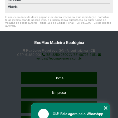
Teresina
Vitória
O conteúdo do texto desta página é de direito reservado. Sua reprodução, parcial ou
total, mesmo citando nossos links, é proibida sem a autorização do autor. Crime de
violação de direito autoral – artigo 184 do Código Penal –
Lei 9610/98 - Lei de direitos
autorais
.
EcoMax Madeira Ecológica
Rua Jorge Figueiredo, S/N - Ancuri Itaitinga - CE
CEP: 61880-000
(85) 3250-2500
(85) 98793-2151
vendas@ecomaxrenova.com.br
Home
Empresa
Missão
Olá! Fale agora pelo WhatsApp