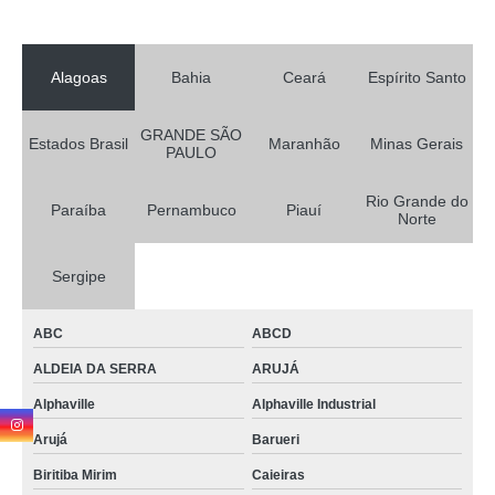
Alagoas
Bahia
Ceará
Espírito Santo
GRANDE SÃO
Estados Brasil
Maranhão
Minas Gerais
PAULO
Rio Grande do
Paraíba
Pernambuco
Piauí
Norte
Sergipe
ABC
ABCD
ALDEIA DA SERRA
ARUJÁ
Alphaville
Alphaville Industrial
Arujá
Barueri
Biritiba Mirim
Caieiras