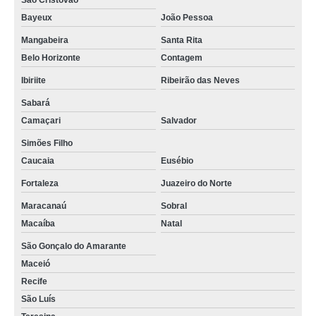
São Cristóvão
Bayeux
João Pessoa
Mangabeira
Santa Rita
Belo Horizonte
Contagem
Ibiriite
Ribeirão das Neves
Sabará
Camaçari
Salvador
Simões Filho
Caucaia
Eusébio
Fortaleza
Juazeiro do Norte
Maracanaú
Sobral
Macaíba
Natal
São Gonçalo do Amarante
Maceió
Recife
São Luís