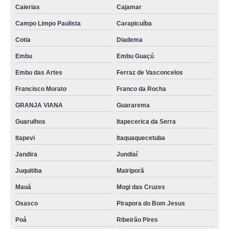
Caierias
Cajamar
Campo Limpo Paulista
Carapicuíba
Cotia
Diadema
Embu
Embu Guaçú
Embu das Artes
Ferraz de Vasconcelos
Francisco Morato
Franco da Rocha
GRANJA VIANA
Guararema
Guarulhos
Itapecerica da Serra
Itapevi
Itaquaquecetuba
Jandira
Jundiaí
Juquitiba
Mairiporã
Mauá
Mogi das Cruzes
Osasco
Pirapora do Bom Jesus
Poá
Ribeirão Pires