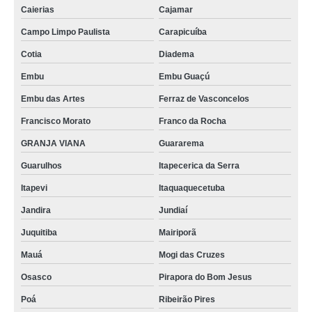
Caierias
Cajamar
Campo Limpo Paulista
Carapicuíba
Cotia
Diadema
Embu
Embu Guaçú
Embu das Artes
Ferraz de Vasconcelos
Francisco Morato
Franco da Rocha
GRANJA VIANA
Guararema
Guarulhos
Itapecerica da Serra
Itapevi
Itaquaquecetuba
Jandira
Jundiaí
Juquitiba
Mairiporã
Mauá
Mogi das Cruzes
Osasco
Pirapora do Bom Jesus
Poá
Ribeirão Pires