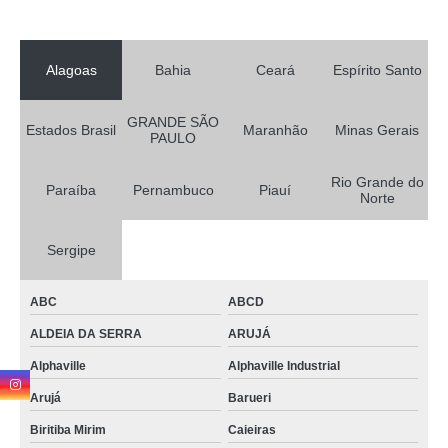
Alagoas
Bahia
Ceará
Espírito Santo
GRANDE SÃO
Estados Brasil
Maranhão
Minas Gerais
PAULO
Rio Grande do
Paraíba
Pernambuco
Piauí
Norte
Sergipe
ABC
ABCD
ALDEIA DA SERRA
ARUJÁ
Alphaville
Alphaville Industrial
Arujá
Barueri
Biritiba Mirim
Caieiras