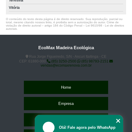
Teresina
Vitória
O conteúdo do texto desta página é de direito reservado. Sua reprodução, parcial ou
total, mesmo citando nossos links, é proibida sem a autorização do autor. Crime de
violação de direito autoral – artigo 184 do Código Penal –
Lei 9610/98 - Lei de direitos
autorais
.
EcoMax Madeira Ecológica
Rua Jorge Figueiredo, S/N - Ancuri Itaitinga - CE
CEP: 61880-000
(85) 3250-2500
(85) 98793-2151
vendas@ecomaxrenova.com.br
Home
Empresa
Missão
Olá! Fale agora pelo WhatsApp