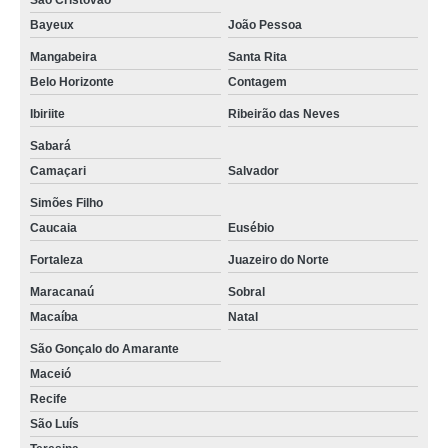
São Cristóvão
Bayeux
João Pessoa
Mangabeira
Santa Rita
Belo Horizonte
Contagem
Ibiriite
Ribeirão das Neves
Sabará
Camaçari
Salvador
Simões Filho
Caucaia
Eusébio
Fortaleza
Juazeiro do Norte
Maracanaú
Sobral
Macaíba
Natal
São Gonçalo do Amarante
Maceió
Recife
São Luís