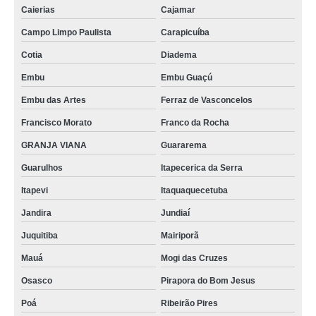
Caierias
Cajamar
Campo Limpo Paulista
Carapicuíba
Cotia
Diadema
Embu
Embu Guaçú
Embu das Artes
Ferraz de Vasconcelos
Francisco Morato
Franco da Rocha
GRANJA VIANA
Guararema
Guarulhos
Itapecerica da Serra
Itapevi
Itaquaquecetuba
Jandira
Jundiaí
Juquitiba
Mairiporã
Mauá
Mogi das Cruzes
Osasco
Pirapora do Bom Jesus
Poá
Ribeirão Pires