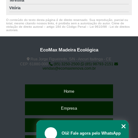
Teresina
Vitória
O conteúdo do texto desta página é de direito reservado. Sua reprodução, parcial ou
total, mesmo citando nossos links, é proibida sem a autorização do autor. Crime de
violação de direito autoral – artigo 184 do Código Penal –
Lei 9610/98 - Lei de direitos
autorais
.
EcoMax Madeira Ecológica
Rua Jorge Figueiredo, S/N - Ancuri Itaitinga - CE
CEP: 61880-000
(85) 3250-2500
(85) 98793-2151
vendas@ecomaxrenova.com.br
Home
Empresa
Missão
Olá! Fale agora pelo WhatsApp