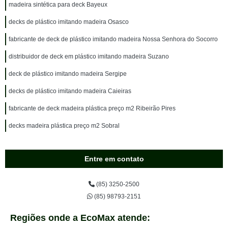
madeira sintética para deck Bayeux
decks de plástico imitando madeira Osasco
fabricante de deck de plástico imitando madeira Nossa Senhora do Socorro
distribuidor de deck em plástico imitando madeira Suzano
deck de plástico imitando madeira Sergipe
decks de plástico imitando madeira Caieiras
fabricante de deck madeira plástica preço m2 Ribeirão Pires
decks madeira plástica preço m2 Sobral
Entre em contato
(85) 3250-2500
(85) 98793-2151
Regiões onde a EcoMax atende: