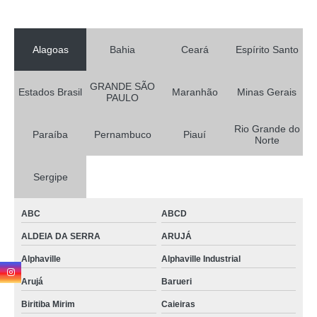
Alagoas
Bahia
Ceará
Espírito Santo
GRANDE SÃO
Estados Brasil
Maranhão
Minas Gerais
PAULO
Rio Grande do
Paraíba
Pernambuco
Piauí
Norte
Sergipe
ABC
ABCD
ALDEIA DA SERRA
ARUJÁ
Alphaville
Alphaville Industrial
Arujá
Barueri
Biritiba Mirim
Caieiras