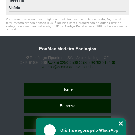
Teresina
Vitória
O conteúdo do texto desta página é de direito reservado. Sua reprodução, parcial ou
total, mesmo citando nossos links, é proibida sem a autorização do autor. Crime de
violação de direito autoral – artigo 184 do Código Penal –
Lei 9610/98 - Lei de direitos
autorais
.
EcoMax Madeira Ecológica
Rua Jorge Figueiredo, S/N - Ancuri Itaitinga - CE
CEP: 61880-000
(85) 3250-2500
(85) 98793-2151
vendas@ecomaxrenova.com.br
Home
Empresa
Missão
Olá! Fale agora pelo WhatsApp