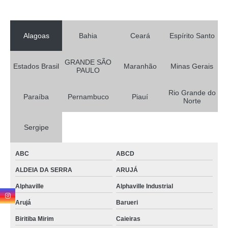
Alagoas
Bahia
Ceará
Espírito Santo
GRANDE SÃO
Estados Brasil
Maranhão
Minas Gerais
PAULO
Rio Grande do
Paraíba
Pernambuco
Piauí
Norte
Sergipe
ABC
ABCD
ALDEIA DA SERRA
ARUJÁ
Alphaville
Alphaville Industrial
Arujá
Barueri
Biritiba Mirim
Caieiras