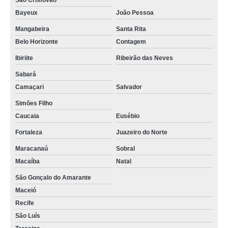
São Cristóvão
Bayeux
João Pessoa
Mangabeira
Santa Rita
Belo Horizonte
Contagem
Ibiriite
Ribeirão das Neves
Sabará
Camaçari
Salvador
Simões Filho
Caucaia
Eusébio
Fortaleza
Juazeiro do Norte
Maracanaú
Sobral
Macaíba
Natal
São Gonçalo do Amarante
Maceió
Recife
São Luís