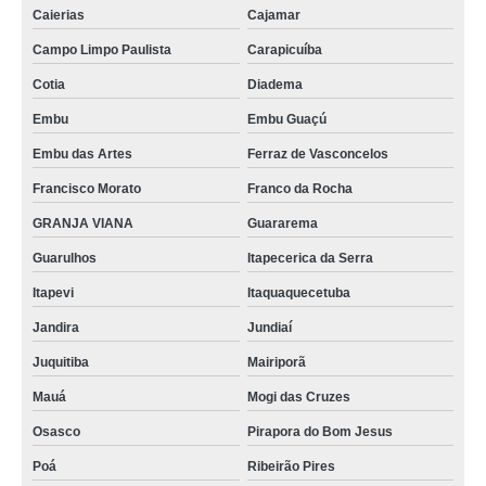
Caierias
Cajamar
Campo Limpo Paulista
Carapicuíba
Cotia
Diadema
Embu
Embu Guaçú
Embu das Artes
Ferraz de Vasconcelos
Francisco Morato
Franco da Rocha
GRANJA VIANA
Guararema
Guarulhos
Itapecerica da Serra
Itapevi
Itaquaquecetuba
Jandira
Jundiaí
Juquitiba
Mairiporã
Mauá
Mogi das Cruzes
Osasco
Pirapora do Bom Jesus
Poá
Ribeirão Pires