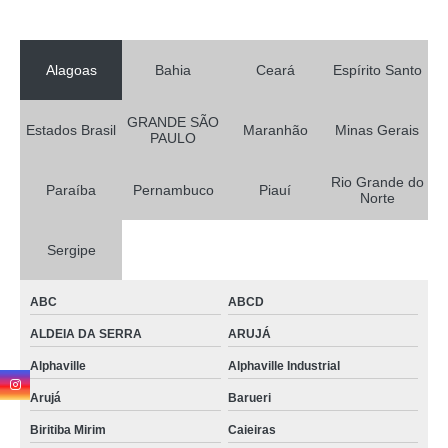
Alagoas
Bahia
Ceará
Espírito Santo
GRANDE SÃO
Estados Brasil
Maranhão
Minas Gerais
PAULO
Rio Grande do
Paraíba
Pernambuco
Piauí
Norte
Sergipe
ABC
ABCD
ALDEIA DA SERRA
ARUJÁ
Alphaville
Alphaville Industrial
Arujá
Barueri
Biritiba Mirim
Caieiras