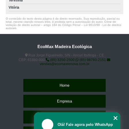
Teresina
Vitória
O conteúdo do texto desta página é de direito reservado. Sua reprodução, parcial ou
total, mesmo citando nossos links, é proibida sem a autorização do autor. Crime de
violação de direito autoral – artigo 184 do Código Penal –
Lei 9610/98 - Lei de direitos
autorais
.
EcoMax Madeira Ecológica
Rua Jorge Figueiredo, S/N - Ancuri Itaitinga - CE
CEP: 61880-000
(85) 3250-2500
(85) 98793-2151
vendas@ecomaxrenova.com.br
Home
Empresa
Missão
Olá! Fale agora pelo WhatsApp