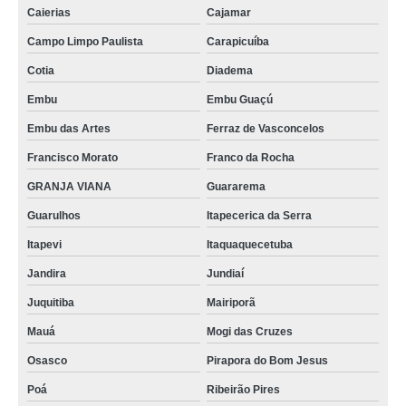
Caierias
Cajamar
Campo Limpo Paulista
Carapicuíba
Cotia
Diadema
Embu
Embu Guaçú
Embu das Artes
Ferraz de Vasconcelos
Francisco Morato
Franco da Rocha
GRANJA VIANA
Guararema
Guarulhos
Itapecerica da Serra
Itapevi
Itaquaquecetuba
Jandira
Jundiaí
Juquitiba
Mairiporã
Mauá
Mogi das Cruzes
Osasco
Pirapora do Bom Jesus
Poá
Ribeirão Pires