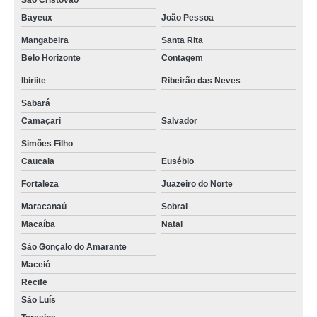
São Cristóvão
Bayeux
João Pessoa
Mangabeira
Santa Rita
Belo Horizonte
Contagem
Ibiriite
Ribeirão das Neves
Sabará
Camaçari
Salvador
Simões Filho
Caucaia
Eusébio
Fortaleza
Juazeiro do Norte
Maracanaú
Sobral
Macaíba
Natal
São Gonçalo do Amarante
Maceió
Recife
São Luís