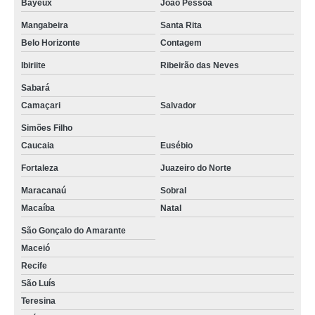
Bayeux
João Pessoa
Mangabeira
Santa Rita
Belo Horizonte
Contagem
Ibiriite
Ribeirão das Neves
Sabará
Camaçari
Salvador
Simões Filho
Caucaia
Eusébio
Fortaleza
Juazeiro do Norte
Maracanaú
Sobral
Macaíba
Natal
São Gonçalo do Amarante
Maceió
Recife
São Luís
Teresina