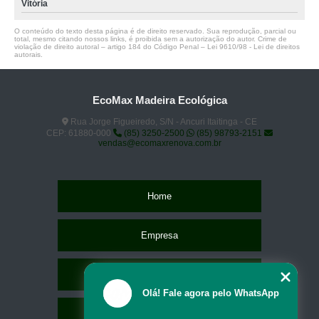
Vitória
O conteúdo do texto desta página é de direito reservado. Sua reprodução, parcial ou
total, mesmo citando nossos links, é proibida sem a autorização do autor. Crime de
violação de direito autoral – artigo 184 do Código Penal –
Lei 9610/98 - Lei de direitos
autorais
.
EcoMax Madeira Ecológica
Rua Jorge Figueiredo, S/N - Ancuri Itaitinga - CE
CEP: 61880-000
(85) 3250-2500
(85) 98793-2151
vendas@ecomaxrenova.com.br
Home
Empresa
Missão
Olá! Fale agora pelo WhatsApp
Serviços