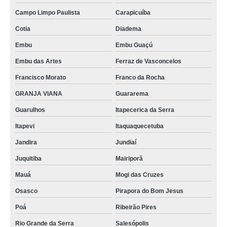
Campo Limpo Paulista
Carapicuíba
Cotia
Diadema
Embu
Embu Guaçú
Embu das Artes
Ferraz de Vasconcelos
Francisco Morato
Franco da Rocha
GRANJA VIANA
Guararema
Guarulhos
Itapecerica da Serra
Itapevi
Itaquaquecetuba
Jandira
Jundiaí
Juquitiba
Mairiporã
Mauá
Mogi das Cruzes
Osasco
Pirapora do Bom Jesus
Poá
Ribeirão Pires
Rio Grande da Serra
Salesópolis