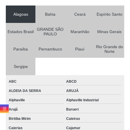
Alagoas
Bahia
Ceará
Espírito Santo
GRANDE SÃO
Estados Brasil
Maranhão
Minas Gerais
PAULO
Rio Grande do
Paraíba
Pernambuco
Piauí
Norte
Sergipe
ABC
ABCD
ALDEIA DA SERRA
ARUJÁ
Alphaville
Alphaville Industrial
Arujá
Barueri
Biritiba Mirim
Caieiras
Caierias
Cajamar