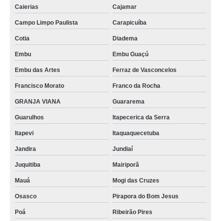
Caierias
Cajamar
Campo Limpo Paulista
Carapicuíba
Cotia
Diadema
Embu
Embu Guaçú
Embu das Artes
Ferraz de Vasconcelos
Francisco Morato
Franco da Rocha
GRANJA VIANA
Guararema
Guarulhos
Itapecerica da Serra
Itapevi
Itaquaquecetuba
Jandira
Jundiaí
Juquitiba
Mairiporã
Mauá
Mogi das Cruzes
Osasco
Pirapora do Bom Jesus
Poá
Ribeirão Pires