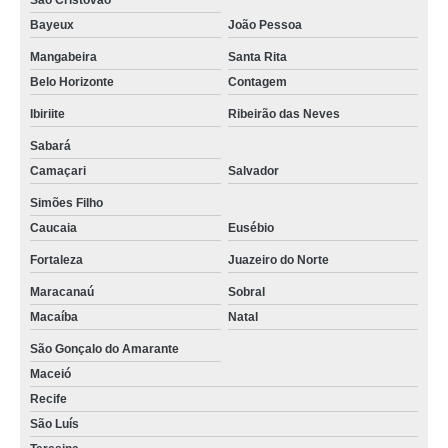
São Cristóvão
Bayeux
João Pessoa
Mangabeira
Santa Rita
Belo Horizonte
Contagem
Ibiriite
Ribeirão das Neves
Sabará
Camaçari
Salvador
Simões Filho
Caucaia
Eusébio
Fortaleza
Juazeiro do Norte
Maracanaú
Sobral
Macaíba
Natal
São Gonçalo do Amarante
Maceió
Recife
São Luís