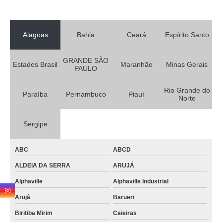
Alagoas
Bahia
Ceará
Espírito Santo
GRANDE SÃO
Estados Brasil
Maranhão
Minas Gerais
PAULO
Rio Grande do
Paraíba
Pernambuco
Piauí
Norte
Sergipe
ABC
ABCD
ALDEIA DA SERRA
ARUJÁ
Alphaville
Alphaville Industrial
Arujá
Barueri
Biritiba Mirim
Caieiras