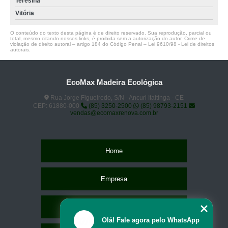
Teresina
Vitória
O conteúdo do texto desta página é de direito reservado. Sua reprodução, parcial ou
total, mesmo citando nossos links, é proibida sem a autorização do autor. Crime de
violação de direito autoral – artigo 184 do Código Penal –
Lei 9610/98 - Lei de direitos
autorais
.
EcoMax Madeira Ecológica
Rua Jorge Figueiredo, S/N - Ancuri Itaitinga - CE
CEP: 61880-000
(85) 3250-2500
(85) 98793-2151
vendas@ecomaxrenova.com.br
Home
Empresa
Missão
Olá! Fale agora pelo WhatsApp