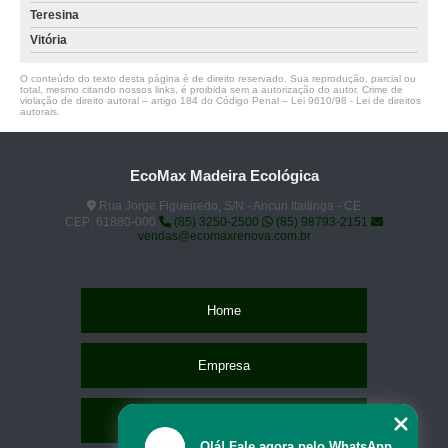
Teresina
Vitória
O conteúdo do texto desta página é de direito reservado. Sua reprodução, parcial ou
total, mesmo citando nossos links, é proibida sem a autorização do autor. Crime de
violação de direito autoral – artigo 184 do Código Penal –
Lei 9610/98 - Lei de direitos
autorais
.
EcoMax Madeira Ecológica
Rua Jorge Figueiredo, S/N - Ancuri Itaitinga - CE
CEP: 61880-000
(85) 3250-2500
(85) 98793-2151
vendas@ecomaxrenova.com.br
Home
Empresa
Missão
Olá! Fale agora pelo WhatsApp