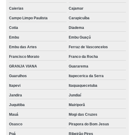
Caierias
Cajamar
Campo Limpo Paulista
Carapicuíba
Cotia
Diadema
Embu
Embu Guaçú
Embu das Artes
Ferraz de Vasconcelos
Francisco Morato
Franco da Rocha
GRANJA VIANA
Guararema
Guarulhos
Itapecerica da Serra
Itapevi
Itaquaquecetuba
Jandira
Jundiaí
Juquitiba
Mairiporã
Mauá
Mogi das Cruzes
Osasco
Pirapora do Bom Jesus
Poá
Ribeirão Pires