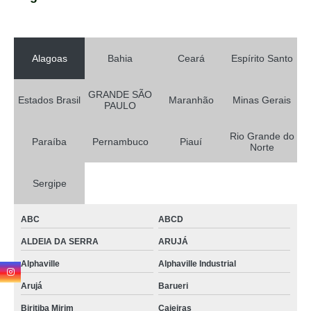
Alagoas
Bahia
Ceará
Espírito Santo
GRANDE SÃO
Estados Brasil
Maranhão
Minas Gerais
PAULO
Rio Grande do
Paraíba
Pernambuco
Piauí
Norte
Sergipe
ABC
ABCD
ALDEIA DA SERRA
ARUJÁ
Alphaville
Alphaville Industrial
Arujá
Barueri
Biritiba Mirim
Caieiras