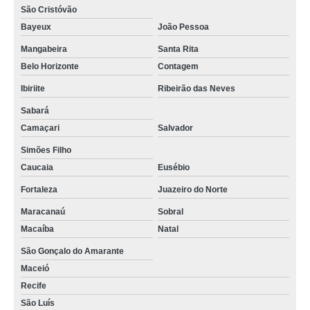
São Cristóvão
Bayeux
João Pessoa
Mangabeira
Santa Rita
Belo Horizonte
Contagem
Ibiriite
Ribeirão das Neves
Sabará
Camaçari
Salvador
Simões Filho
Caucaia
Eusébio
Fortaleza
Juazeiro do Norte
Maracanaú
Sobral
Macaíba
Natal
São Gonçalo do Amarante
Maceió
Recife
São Luís