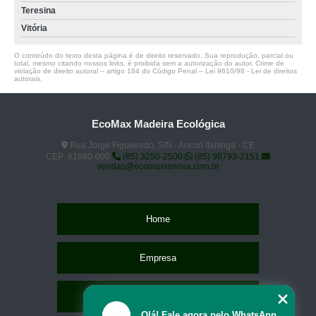
Teresina
Vitória
O conteúdo do texto desta página é de direito reservado. Sua reprodução, parcial ou
total, mesmo citando nossos links, é proibida sem a autorização do autor. Crime de
violação de direito autoral – artigo 184 do Código Penal –
Lei 9610/98 - Lei de direitos
autorais
.
EcoMax Madeira Ecológica
Rua Jorge Figueiredo, S/N - Ancuri Itaitinga - CE
CEP: 61880-000
(85) 3250-2500
(85) 98793-2151
vendas@ecomaxrenova.com.br
Home
Empresa
Missão
Olá! Fale agora pelo WhatsApp