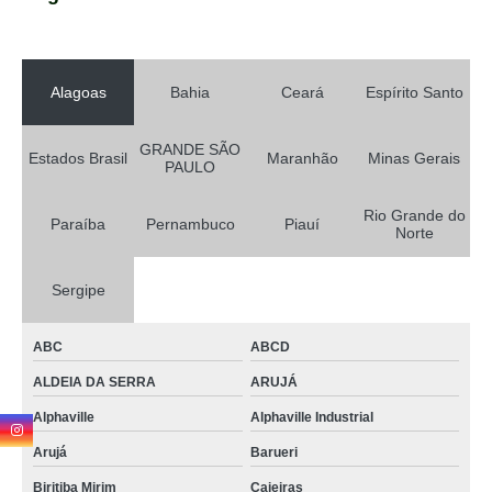
Alagoas
Bahia
Ceará
Espírito Santo
GRANDE SÃO
Estados Brasil
Maranhão
Minas Gerais
PAULO
Rio Grande do
Paraíba
Pernambuco
Piauí
Norte
Sergipe
ABC
ABCD
ALDEIA DA SERRA
ARUJÁ
Alphaville
Alphaville Industrial
Arujá
Barueri
Biritiba Mirim
Caieiras