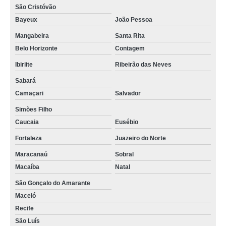
São Cristóvão
Bayeux
João Pessoa
Mangabeira
Santa Rita
Belo Horizonte
Contagem
Ibiriite
Ribeirão das Neves
Sabará
Camaçari
Salvador
Simões Filho
Caucaia
Eusébio
Fortaleza
Juazeiro do Norte
Maracanaú
Sobral
Macaíba
Natal
São Gonçalo do Amarante
Maceió
Recife
São Luís