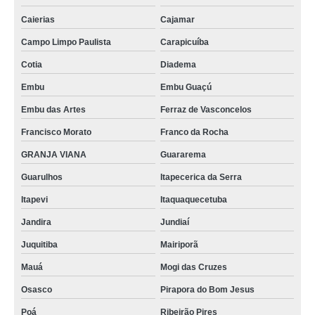
Caierias
Cajamar
Campo Limpo Paulista
Carapicuíba
Cotia
Diadema
Embu
Embu Guaçú
Embu das Artes
Ferraz de Vasconcelos
Francisco Morato
Franco da Rocha
GRANJA VIANA
Guararema
Guarulhos
Itapecerica da Serra
Itapevi
Itaquaquecetuba
Jandira
Jundiaí
Juquitiba
Mairiporã
Mauá
Mogi das Cruzes
Osasco
Pirapora do Bom Jesus
Poá
Ribeirão Pires