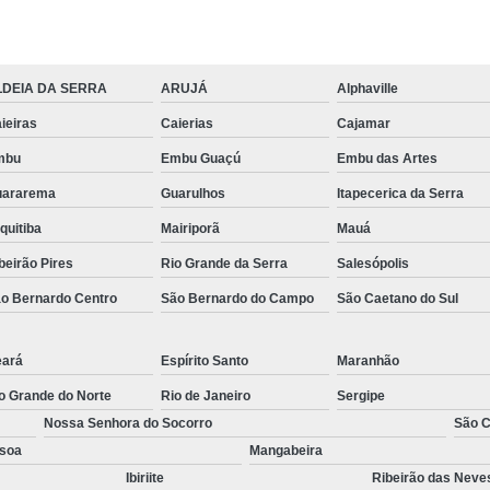
Tábua em Madeira Plástica para Cons
Tábua Madeira
Tábua para Construç
LDEIA DA SERRA
ARUJÁ
Alphaville
Tábua para Construç
ieiras
Caierias
Cajamar
mbu
Embu Guaçú
Embu das Artes
uararema
Guarulhos
Itapecerica da Serra
quitiba
Mairiporã
Mauá
beirão Pires
Rio Grande da Serra
Salesópolis
o Bernardo Centro
São Bernardo do Campo
São Caetano do Sul
ará
Espírito Santo
Maranhão
o Grande do Norte
Rio de Janeiro
Sergipe
Nossa Senhora do Socorro
São C
soa
Mangabeira
Ibiriite
Ribeirão das Neve