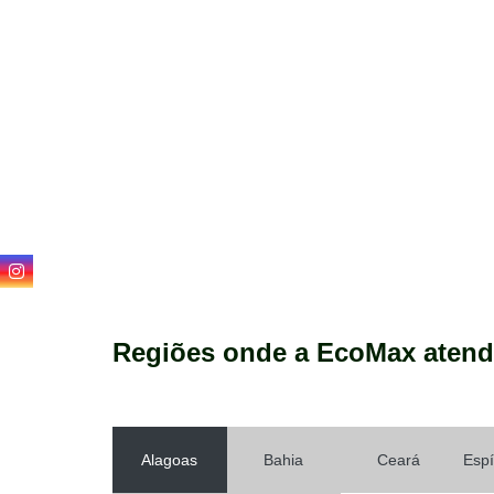
Regiões onde a EcoMax atend
Alagoas
Bahia
Ceará
Espí