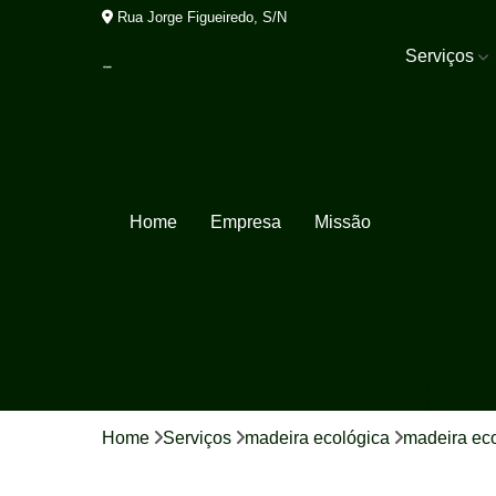
Rua Jorge Figueiredo, S/N
Serviços
Decks de
madeira
plástica
Lixeiras de
madeira
plástica
Home
Empresa
Missão
Madeira
ecológica
Madeira
plástica
Pergolados
de madeira
plástica
Home
Serviços
madeira ecológica
madeira eco
Porta pallet
Tábua de