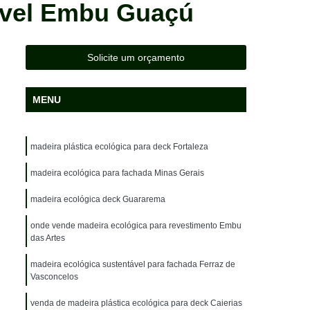
ável Embu Guaçú
da
Lixeira em Madeira Plástica Sustentável
Madeira Ecológica Deck Sustentável
Madeira Ecológica Fachada Sustentável
Solicite um orçamento
Madeira Ecológica para Deck Sustentável
MENU
a
Madeira Ecológica para Revestimento
Madeira Ecológica Sustentável para Fachada
madeira plástica ecológica para deck Fortaleza
ara Deck
Madeira Ecológica Plástica
Madeira Plástica Ambiental Deck
madeira ecológica para fachada Minas Gerais
k
Madeira Plástica Ecológica
madeira ecológica deck Guararema
a Caminhão
Madeira Plástica Lixeira
onde vende madeira ecológica para revestimento Embu
das Artes
adeira Plástica Piso para Caminhão
madeira ecológica sustentável para fachada Ferraz de
idade
Madeira Plástica Sustentável
Vasconcelos
ida
Madeira de Plástico para Pergolado
venda de madeira plástica ecológica para deck Caierias