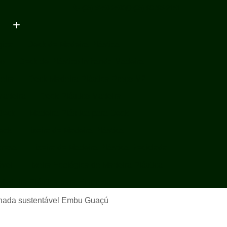
(85) 3250-2500
(85) 98793-2151
gica
Deck de Madeira Plástica
ço
Deck de Plástico Imitando Madeira
eira
Deck Madeira Plástica Preço M2
Madeira
Deck Plástico Madeira
Deck
Madeira Plástica para Deck
Deck
Lixeira de Madeira Plástica
presa
Lixeira de Madeira Plástica Reciclada
ável
Lixeira Ecológica de Madeira Plástica
 Madeira Plástica para Empresa
 Madeira Plástica Sustentável
chada sustentável Embu Guaçú
Plástica
Lixeira em Madeira Plástica