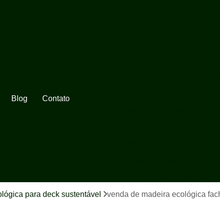
Deck de Madeira Ecoló
Deck de Madeira Plástica Pre
Deck em Plástico Imitando Mad
Deck Plástico Imitando 
Blog
Contato
Madeira de Plástico para 
Madeira Sintética para 
Lixeira de Madeira Plástica para Em
Lixeira de Madeira Plástica Sustent
Lixeira Ecológica de
Lixeira Ecológica de
lógica para deck sustentável
venda de madeira ecológica fa
Lixeira Ecológica em Madeira 