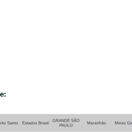
Madeira Plástica para Perg
Pergolado de Madeira de Plás
Pergolado de Madeir
Pergolado de Madeira Plástica Pre
Pergolado em Madeira Plá
Pergolado Madeira Plástica
Estante Porta Pallet
Porta Palle
Porta Pallet Industrial
Porta Pallet para Corredor E
Porta Pallet para 
e:
Tábua Construção de Madeira Plást
Tábua de Madeira Plástica Construçã
GRANDE SÃO
Tábua de Madeira Plástica para Obr
rito Santo
Estados Brasil
Maranhão
Minas Ge
PAULO