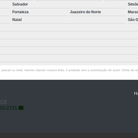
Salvador
Simõe
Fortaleza
Juazeiro do Norte
Mara
Natal
São G
parcial ou total, mesmo citando nossos links, é proibida sem a autorização do autor. Crime de vi
H
- CE
793-2151