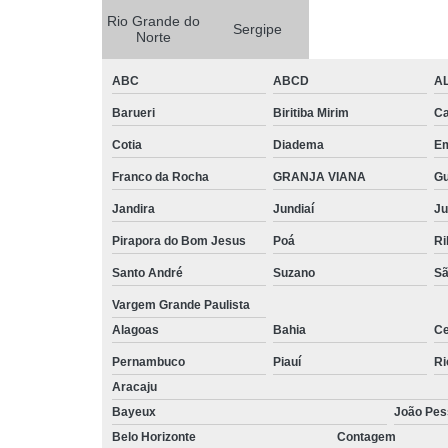
Rio Grande do
Sergipe
Norte
ABC
ABCD
A
Barueri
Biritiba Mirim
Ca
Cotia
Diadema
E
Franco da Rocha
GRANJA VIANA
G
Jandira
Jundiaí
Ju
Pirapora do Bom Jesus
Poá
Ri
Santo André
Suzano
Sã
Vargem Grande Paulista
Alagoas
Bahia
Ce
Pernambuco
Piauí
Ri
Aracaju
Bayeux
João Pes
Belo Horizonte
Contagem