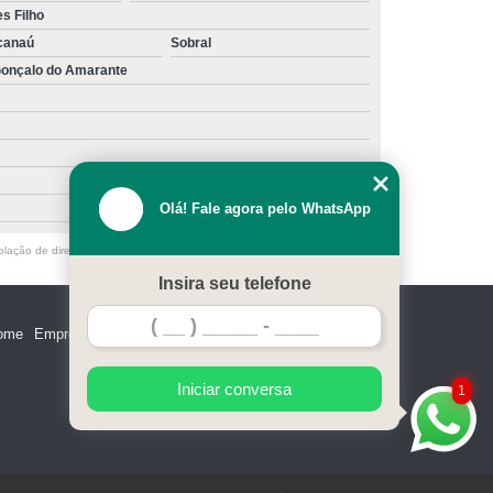
s Filho
canaú
Sobral
onçalo do Amarante
Olá! Fale agora pelo WhatsApp
olação de direito autoral – artigo 184 do Código Penal –
Lei 9610/98 - Lei
Insira seu telefone
ome
Empresa
Missão
Serviços
Contato
Mapa do site
Iniciar conversa
1