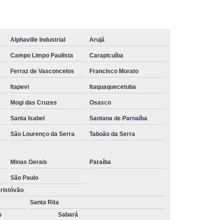
trução
Tábua em Madeira Plástica para Obra
 Plástica de Construção
ão Civil de Madeira Plástica
Alphaville Industrial
Arujá
ão Civil em Madeira Plástica
Campo Limpo Paulista
Carapicuíba
Ferraz de Vasconcelos
Francisco Morato
Itapevi
Itaquaquecetuba
Mogi das Cruzes
Osasco
Santa Isabel
Santana de Parnaíba
São Lourenço da Serra
Taboão da Serra
Minas Gerais
Paraíba
São Paulo
ristóvão
Santa Rita
s
Sabará