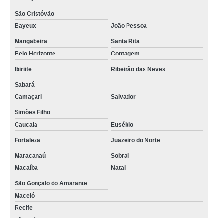
São Cristóvão
Bayeux
João Pessoa
Mangabeira
Santa Rita
Belo Horizonte
Contagem
Ibiriite
Ribeirão das Neves
Sabará
Camaçari
Salvador
Simões Filho
Caucaia
Eusébio
Fortaleza
Juazeiro do Norte
Maracanaú
Sobral
Macaíba
Natal
São Gonçalo do Amarante
Maceió
Recife