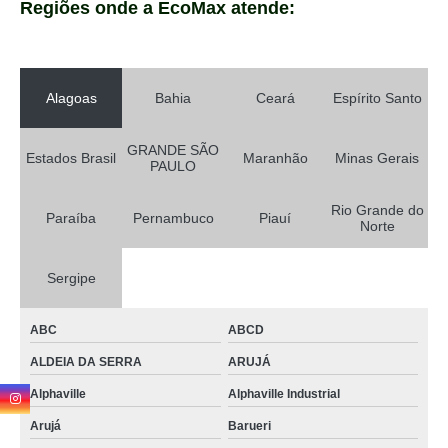
Regiões onde a EcoMax atende:
Alagoas
Bahia
Ceará
Espírito Santo
GRANDE SÃO
Estados Brasil
Maranhão
Minas Gerais
PAULO
Rio Grande do
Paraíba
Pernambuco
Piauí
Norte
Sergipe
ABC
ABCD
ALDEIA DA SERRA
ARUJÁ
Alphaville
Alphaville Industrial
Arujá
Barueri