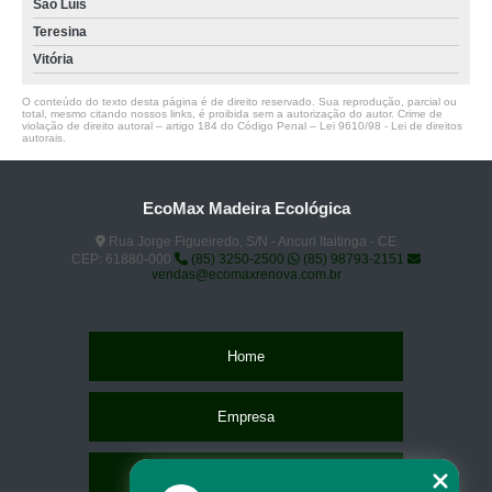
São Luís
Teresina
Vitória
O conteúdo do texto desta página é de direito reservado. Sua reprodução, parcial ou
total, mesmo citando nossos links, é proibida sem a autorização do autor. Crime de
violação de direito autoral – artigo 184 do Código Penal –
Lei 9610/98 - Lei de direitos
autorais
.
EcoMax Madeira Ecológica
Rua Jorge Figueiredo, S/N - Ancuri Itaitinga - CE
CEP: 61880-000
(85) 3250-2500
(85) 98793-2151
vendas@ecomaxrenova.com.br
Home
Empresa
Missão