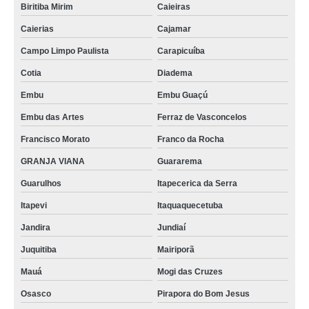
Biritiba Mirim
Caieiras
Caierias
Cajamar
Campo Limpo Paulista
Carapicuíba
Cotia
Diadema
Embu
Embu Guaçú
Embu das Artes
Ferraz de Vasconcelos
Francisco Morato
Franco da Rocha
GRANJA VIANA
Guararema
Guarulhos
Itapecerica da Serra
Itapevi
Itaquaquecetuba
Jandira
Jundiaí
Juquitiba
Mairiporã
Mauá
Mogi das Cruzes
Osasco
Pirapora do Bom Jesus