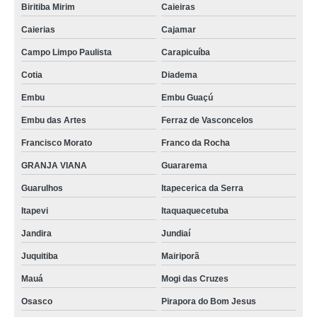
Biritiba Mirim
Caieiras
Caierias
Cajamar
Campo Limpo Paulista
Carapicuíba
Cotia
Diadema
Embu
Embu Guaçú
Embu das Artes
Ferraz de Vasconcelos
Francisco Morato
Franco da Rocha
GRANJA VIANA
Guararema
Guarulhos
Itapecerica da Serra
Itapevi
Itaquaquecetuba
Jandira
Jundiaí
Juquitiba
Mairiporã
Mauá
Mogi das Cruzes
Osasco
Pirapora do Bom Jesus