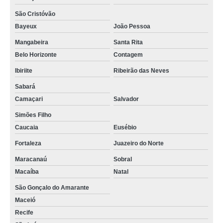
São Cristóvão
Bayeux
João Pessoa
Mangabeira
Santa Rita
Belo Horizonte
Contagem
Ibiriite
Ribeirão das Neves
Sabará
Camaçari
Salvador
Simões Filho
Caucaia
Eusébio
Fortaleza
Juazeiro do Norte
Maracanaú
Sobral
Macaíba
Natal
São Gonçalo do Amarante
Maceió
Recife