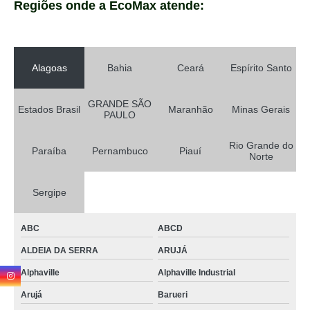
Regiões onde a EcoMax atende:
Alagoas
Bahia
Ceará
Espírito Santo
GRANDE SÃO
Estados Brasil
Maranhão
Minas Gerais
PAULO
Rio Grande do
Paraíba
Pernambuco
Piauí
Norte
Sergipe
ABC
ABCD
ALDEIA DA SERRA
ARUJÁ
Alphaville
Alphaville Industrial
Arujá
Barueri