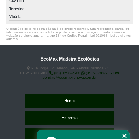
São Luís
Teresina
Vitória
O conteúdo do texto desta página é de direito reservado. Sua reprodução, parcial ou
total, mesmo citando nossos links, é proibida sem a autorização do autor. Crime de
violação de direito autoral – artigo 184 do Código Penal –
Lei 9610/98 - Lei de direitos
autorais
.
EcoMax Madeira Ecológica
Rua Jorge Figueiredo, S/N - Ancuri Itaitinga - CE
CEP: 61880-000
(85) 3250-2500
(85) 98793-2151
vendas@ecomaxrenova.com.br
Home
Empresa
Missão