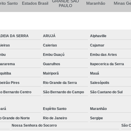
Tábua em Madeira Plástica para Cons
GRANDE SÃO
rito Santo
Estados Brasil
Maranhão
Minas Ge
PAULO
Tábua Madeira
Tábua para Construç
Tábua para Construç
LDEIA DA SERRA
ARUJÁ
Alphaville
ieiras
Caierias
Cajamar
mbu
Embu Guaçú
Embu das Artes
uararema
Guarulhos
Itapecerica da Serra
quitiba
Mairiporã
Mauá
beirão Pires
Rio Grande da Serra
Salesópolis
o Bernardo Centro
São Bernardo do Campo
São Caetano do Sul
ará
Espírito Santo
Maranhão
o Grande do Norte
Rio de Janeiro
Sergipe
Nossa Senhora do Socorro
São C