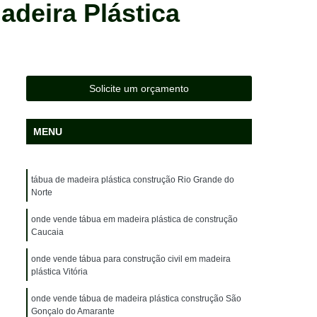
adeira Plástica
da
Lixeira em Madeira Plástica Sustentável
Madeira Ecológica Deck Sustentável
Madeira Ecológica Fachada Sustentável
Madeira Ecológica para Deck Sustentável
Solicite um orçamento
a
Madeira Ecológica para Revestimento
Madeira Ecológica Sustentável para Fachada
MENU
ara Deck
Madeira Ecológica Plástica
Madeira Plástica Ambiental Deck
tábua de madeira plástica construção Rio Grande do
Norte
k
Madeira Plástica Ecológica
onde vende tábua em madeira plástica de construção
a Caminhão
Madeira Plástica Lixeira
Caucaia
adeira Plástica Piso para Caminhão
onde vende tábua para construção civil em madeira
plástica Vitória
idade
Madeira Plástica Sustentável
ida
Madeira de Plástico para Pergolado
onde vende tábua de madeira plástica construção São
Gonçalo do Amarante