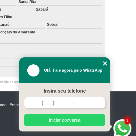
Santa Rita
s
Sabará
s Filho
canaú
Sobral
onçalo do Amarante
Olá! Fale agora pelo WhatsApp
olação de direito autoral – artigo 184 do Código Penal –
Lei 9610/98 - Lei
Insira seu telefone
ome
Empresa
Missão
Serviços
Contato
Mapa do site
Iniciar conversa
1