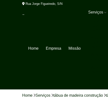
Rua Jorge Figueiredo, S/N
Serviços
Decks de
madeira
plástica
Lixeiras de
madeira
plástica
Home
Empresa
Missão
Madeira
ecológica
Madeira
plástica
Pergolados
de madeira
plástica
Home
Serviços
tábua de madeira construção
t
Porta pallet
Tábua de