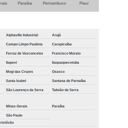
trução
Tábua em Madeira Plástica para Obra
rais
Paraíba
Pernambuco
Piauí
 Plástica de Construção
ão Civil de Madeira Plástica
ão Civil em Madeira Plástica
Alphaville Industrial
Arujá
Campo Limpo Paulista
Carapicuíba
Ferraz de Vasconcelos
Francisco Morato
Itapevi
Itaquaquecetuba
Mogi das Cruzes
Osasco
Santa Isabel
Santana de Parnaíba
São Lourenço da Serra
Taboão da Serra
Minas Gerais
Paraíba
São Paulo
ristóvão