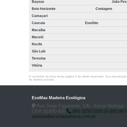
Bayeux
João Pes
Belo Horizonte
Contagem
Camaçari
Caucaia
Eusébio
Macaíba
Maceió
Recife
São Luís
Teresina
Vitória
O conteúdo do texto desta página é de direito reservado. Sua reprodução, 
de direitos autorais
.
EcoMax Madeira Ecológica
Rua Jorge Figueiredo, S/N - Ancuri Itaitinga 
CEP: 61880-000
(85) 3250-2500
(85) 98
vendas@ecomaxrenova.com.br