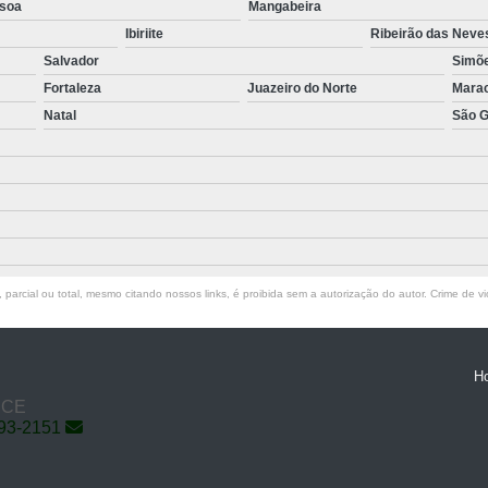
soa
Mangabeira
Ibiriite
Ribeirão das Neve
Salvador
Simõe
Fortaleza
Juazeiro do Norte
Mara
Natal
São G
parcial ou total, mesmo citando nossos links, é proibida sem a autorização do autor. Crime de vi
H
- CE
793-2151