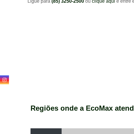
Ligue para
(85) 3250-2500
ou
clique aqui
e entre 
Regiões onde a EcoMax atend