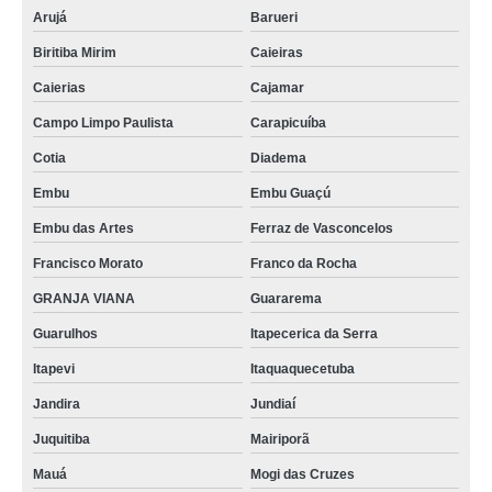
Arujá
Barueri
Biritiba Mirim
Caieiras
Caierias
Cajamar
Campo Limpo Paulista
Carapicuíba
Cotia
Diadema
Embu
Embu Guaçú
Embu das Artes
Ferraz de Vasconcelos
Francisco Morato
Franco da Rocha
GRANJA VIANA
Guararema
Guarulhos
Itapecerica da Serra
Itapevi
Itaquaquecetuba
Jandira
Jundiaí
Juquitiba
Mairiporã
Mauá
Mogi das Cruzes