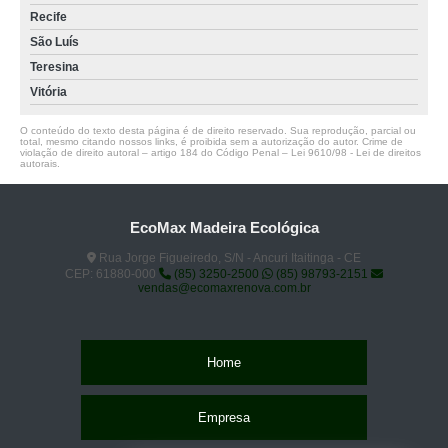
Recife
São Luís
Teresina
Vitória
O conteúdo do texto desta página é de direito reservado. Sua reprodução, parcial ou
total, mesmo citando nossos links, é proibida sem a autorização do autor. Crime de
violação de direito autoral – artigo 184 do Código Penal –
Lei 9610/98 - Lei de direitos
autorais
.
EcoMax Madeira Ecológica
Rua Jorge Figueiredo, S/N - Ancuri Itaitinga - CE
CEP: 61880-000
(85) 3250-2500
(85) 98793-2151
vendas@ecomaxrenova.com.br
Home
Empresa