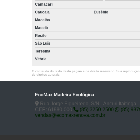
Camaçari
Caucaia
Eusébio
Macaíba
Maceió
Recife
São Luís
Teresina
Vitória
O conteúdo do texto desta página é de direito reservado. Sua reprodução, 
de direitos autorais
.
EcoMax Madeira Ecológica
Rua Jorge Figueiredo, S/N - Ancuri Itaitinga 
CEP: 61880-000
(85) 3250-2500
(85) 98
vendas@ecomaxrenova.com.br