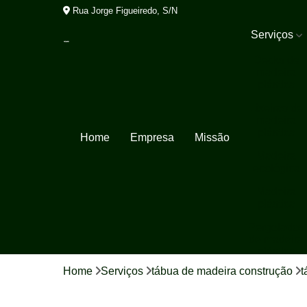
Rua Jorge Figueiredo, S/N
Serviços
Decks de
madeira
plástica
Lixeiras de
madeira
plástica
Home
Empresa
Missão
Madeira
ecológica
Madeira
plástica
Pergolados
de madeira
plástica
Home
Serviços
tábua de madeira construção
t
Porta pallet
Tábua de