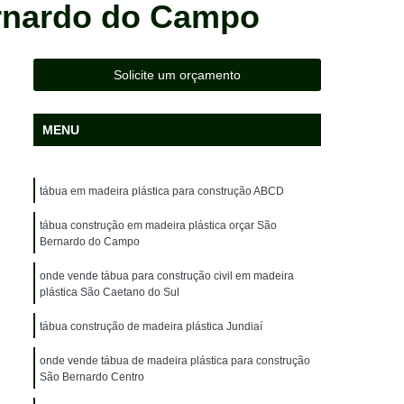
ernardo do Campo
da
Lixeira em Madeira Plástica Sustentável
Madeira Ecológica Deck Sustentável
Madeira Ecológica Fachada Sustentável
Solicite um orçamento
Madeira Ecológica para Deck Sustentável
MENU
a
Madeira Ecológica para Revestimento
Madeira Ecológica Sustentável para Fachada
tábua em madeira plástica para construção ABCD
ara Deck
Madeira Ecológica Plástica
Madeira Plástica Ambiental Deck
tábua construção em madeira plástica orçar São
Bernardo do Campo
k
Madeira Plástica Ecológica
onde vende tábua para construção civil em madeira
a Caminhão
Madeira Plástica Lixeira
plástica São Caetano do Sul
adeira Plástica Piso para Caminhão
tábua construção de madeira plástica Jundiaí
idade
Madeira Plástica Sustentável
onde vende tábua de madeira plástica para construção
São Bernardo Centro
ida
Madeira de Plástico para Pergolado