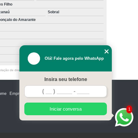
s Filho
canaú
Sobral
onçalo do Amarante
Olá! Fale agora pelo WhatsApp
olação de direito autoral – artigo 184 do Código Penal –
Lei 9610/98 - Lei
Insira seu telefone
ome
Empresa
Missão
Serviços
Contato
Mapa do site
Iniciar conversa
1