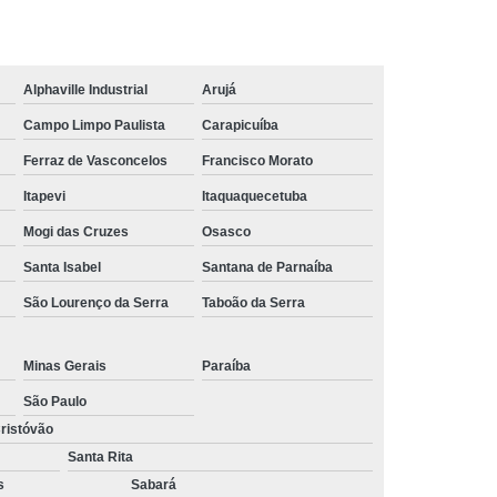
trução
Tábua em Madeira Plástica para Obra
 Plástica de Construção
ão Civil de Madeira Plástica
Alphaville Industrial
Arujá
ão Civil em Madeira Plástica
Campo Limpo Paulista
Carapicuíba
Ferraz de Vasconcelos
Francisco Morato
Itapevi
Itaquaquecetuba
Mogi das Cruzes
Osasco
Santa Isabel
Santana de Parnaíba
São Lourenço da Serra
Taboão da Serra
Minas Gerais
Paraíba
São Paulo
ristóvão
Santa Rita
s
Sabará