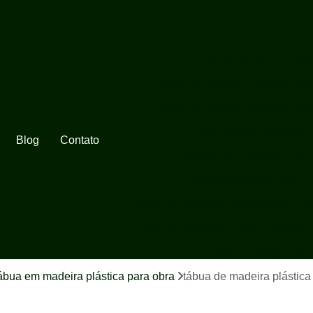
Deck de Madeira Ecoló
Deck de Madeira Plástica Pre
Deck em Plástico Imitando Mad
Deck Plástico Imitando 
Blog
Contato
Madeira de Plástico para 
Madeira Sintética para 
Lixeira de Madeira Plástica para Em
Lixeira de Madeira Plástica Sustent
Lixeira Ecológica de
Lixeira Ecológica de
ábua em madeira plástica para obra
tábua de madeira plástic
Lixeira Ecológica em Madeira 