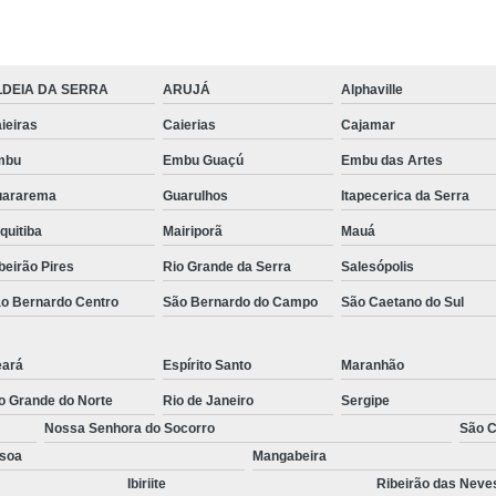
Tábua em Madeira Plástica para Cons
Tábua Madeira
Tábua para Construç
LDEIA DA SERRA
ARUJÁ
Alphaville
Tábua para Construç
ieiras
Caierias
Cajamar
mbu
Embu Guaçú
Embu das Artes
uararema
Guarulhos
Itapecerica da Serra
quitiba
Mairiporã
Mauá
beirão Pires
Rio Grande da Serra
Salesópolis
o Bernardo Centro
São Bernardo do Campo
São Caetano do Sul
ará
Espírito Santo
Maranhão
o Grande do Norte
Rio de Janeiro
Sergipe
Nossa Senhora do Socorro
São C
soa
Mangabeira
Ibiriite
Ribeirão das Neve