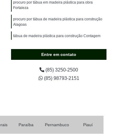
olado
Madeira Plástica Pergolado
procuro por tábua em madeira plástica para obra
Fortaleza
tico
Pergolado de Madeira Plástica
procuro por tábua de madeira plástica para construção
a Plástica com Policarbonato
Alagoas
ço
Pergolado de Plástico Imitando Madeira
tábua de madeira plástica para construção Contagem
stica
Pergolado Madeira Plástica
tábua para construção civil de madeira plástica Maceió
 Preço
Pergolado Plástico Madeira
Entre em contato
onde vende tábua para construção civil em madeira
t Armazenamento
Porta Pallet Convencional
plástica Embu das Artes
(85) 3250-2500
Porta Pallet para Armazenamento
(85) 98793-2151
streito
Porta Pallet para Empresas
Mercados
Rack Porta Pallet
ica
Tábua Construção em Madeira Plástica
o
Tábua de Madeira Plástica para Construção
a
Tábua em Madeira Plástica de Construção
rais
Paraíba
Pernambuco
Piauí