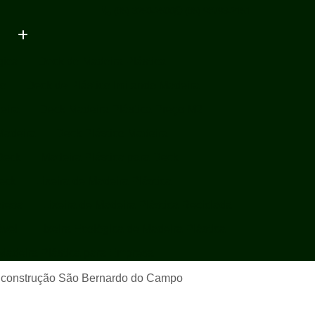
(85) 3250-2500
(85) 98793-2151
gica
Deck de Madeira Plástica
ço
Deck de Plástico Imitando Madeira
eira
Deck Madeira Plástica Preço M2
Madeira
Deck Plástico Madeira
Deck
Madeira Plástica para Deck
Deck
Lixeira de Madeira Plástica
presa
Lixeira de Madeira Plástica Reciclada
ável
Lixeira Ecológica de Madeira Plástica
 Madeira Plástica para Empresa
 Madeira Plástica Sustentável
a construção São Bernardo do Campo
Plástica
Lixeira em Madeira Plástica