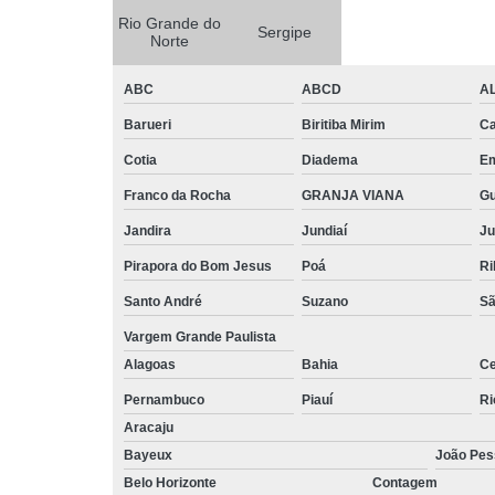
Rio Grande do
Sergipe
Norte
ABC
ABCD
A
Barueri
Biritiba Mirim
Ca
Cotia
Diadema
E
Franco da Rocha
GRANJA VIANA
G
Jandira
Jundiaí
Ju
Pirapora do Bom Jesus
Poá
Ri
Santo André
Suzano
Sã
Vargem Grande Paulista
Alagoas
Bahia
Ce
Pernambuco
Piauí
Ri
Aracaju
Bayeux
João Pes
Belo Horizonte
Contagem