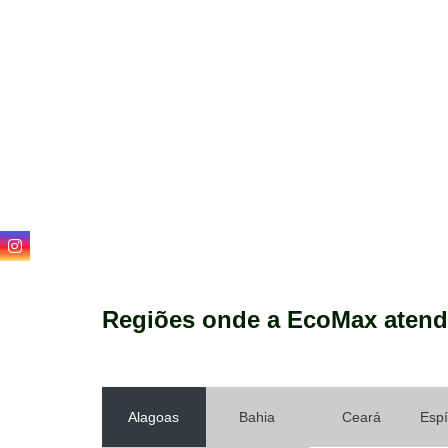
Regiões onde a EcoMax atend
Alagoas
Bahia
Ceará
Espí