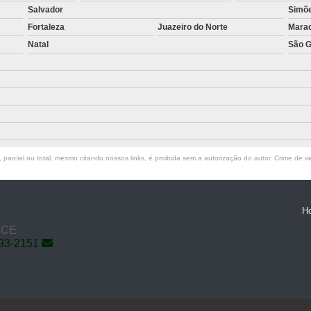
Salvador
Simõe
Fortaleza
Juazeiro do Norte
Mara
Natal
São G
parcial ou total, mesmo citando nossos links, é proibida sem a autorização do autor. Crime de vi
H
- CE
793-2151