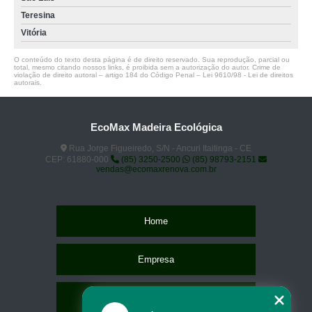
Teresina
Vitória
O conteúdo do texto desta página é de direito reservado. Sua reprodução, parcial ou
total, mesmo citando nossos links, é proibida sem a autorização do autor. Crime de
violação de direito autoral – artigo 184 do Código Penal –
Lei 9610/98 - Lei de direitos
autorais
.
EcoMax Madeira Ecológica
Rua Jorge Figueiredo, S/N - Ancuri Itaitinga - CE
CEP: 61880-000
(85) 3250-2500
(85) 98793-2151
vendas@ecomaxrenova.com.br
Home
Empresa
Missão