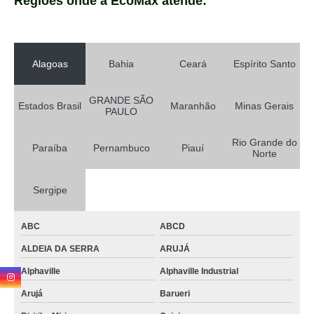
Regiões onde a EcoMax atende:
Alagoas
Bahia
Ceará
Espírito Santo
GRANDE SÃO
Estados Brasil
Maranhão
Minas Gerais
PAULO
Rio Grande do
Paraíba
Pernambuco
Piauí
Norte
Sergipe
ABC
ABCD
ALDEIA DA SERRA
ARUJÁ
Alphaville
Alphaville Industrial
Arujá
Barueri