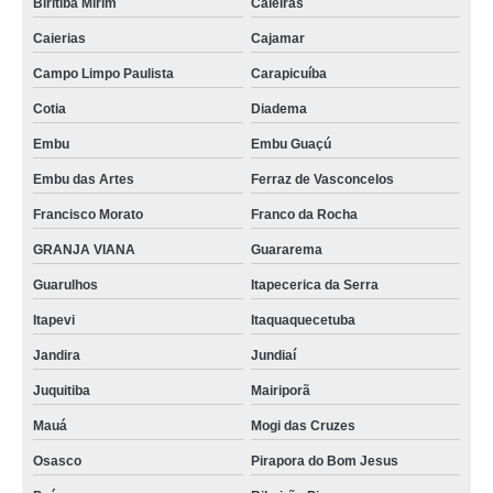
Biritiba Mirim
Caieiras
Caierias
Cajamar
Campo Limpo Paulista
Carapicuíba
Cotia
Diadema
Embu
Embu Guaçú
Embu das Artes
Ferraz de Vasconcelos
Francisco Morato
Franco da Rocha
GRANJA VIANA
Guararema
Guarulhos
Itapecerica da Serra
Itapevi
Itaquaquecetuba
Jandira
Jundiaí
Juquitiba
Mairiporã
Mauá
Mogi das Cruzes
Osasco
Pirapora do Bom Jesus