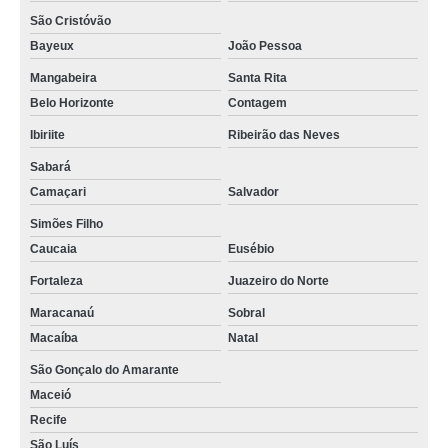
São Cristóvão
Bayeux
João Pessoa
Mangabeira
Santa Rita
Belo Horizonte
Contagem
Ibiriite
Ribeirão das Neves
Sabará
Camaçari
Salvador
Simões Filho
Caucaia
Eusébio
Fortaleza
Juazeiro do Norte
Maracanaú
Sobral
Macaíba
Natal
São Gonçalo do Amarante
Maceió
Recife
São Luís