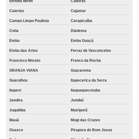
Biritiba Mirim
Caieiras
Caierias
Cajamar
Campo Limpo Paulista
Carapicuíba
Cotia
Diadema
Embu
Embu Guaçú
Embu das Artes
Ferraz de Vasconcelos
Francisco Morato
Franco da Rocha
GRANJA VIANA
Guararema
Guarulhos
Itapecerica da Serra
Itapevi
Itaquaquecetuba
Jandira
Jundiaí
Juquitiba
Mairiporã
Mauá
Mogi das Cruzes
Osasco
Pirapora do Bom Jesus