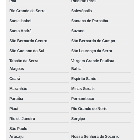
Poá
Ribeirão Pires
Rio Grande da Serra
Salesópolis
Santa Isabel
Santana de Parnaíba
Santo André
Suzano
São Bernardo Centro
São Bernardo do Campo
São Caetano do Sul
São Lourenço da Serra
Taboão da Serra
Vargem Grande Paulista
Alagoas
Bahia
Ceará
Espírito Santo
Maranhão
Minas Gerais
Paraíba
Pernambuco
Piauí
Rio Grande do Norte
Rio de Janeiro
Sergipe
São Paulo
Aracaju
Nossa Senhora do Socorro