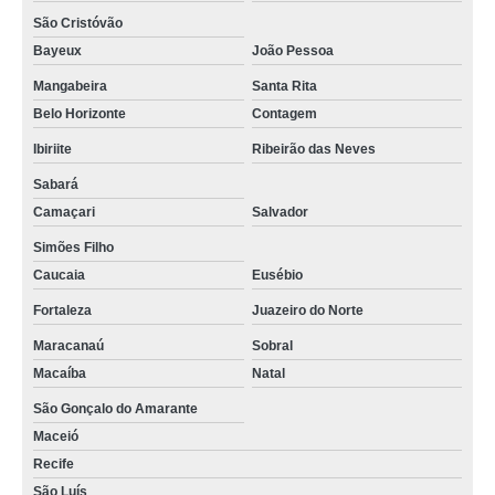
São Cristóvão
Bayeux
João Pessoa
Mangabeira
Santa Rita
Belo Horizonte
Contagem
Ibiriite
Ribeirão das Neves
Sabará
Camaçari
Salvador
Simões Filho
Caucaia
Eusébio
Fortaleza
Juazeiro do Norte
Maracanaú
Sobral
Macaíba
Natal
São Gonçalo do Amarante
Maceió
Recife
São Luís