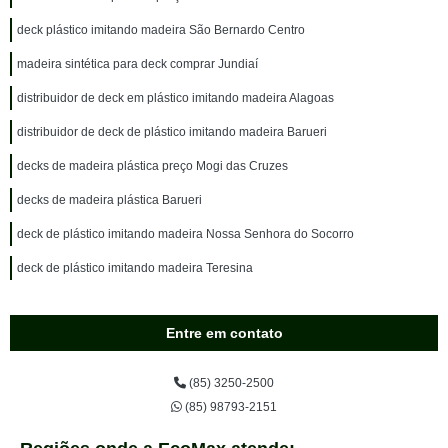
deck plástico imitando madeira São Bernardo Centro
madeira sintética para deck comprar Jundiaí
distribuidor de deck em plástico imitando madeira Alagoas
distribuidor de deck de plástico imitando madeira Barueri
decks de madeira plástica preço Mogi das Cruzes
decks de madeira plástica Barueri
deck de plástico imitando madeira Nossa Senhora do Socorro
deck de plástico imitando madeira Teresina
Entre em contato
(85) 3250-2500
(85) 98793-2151