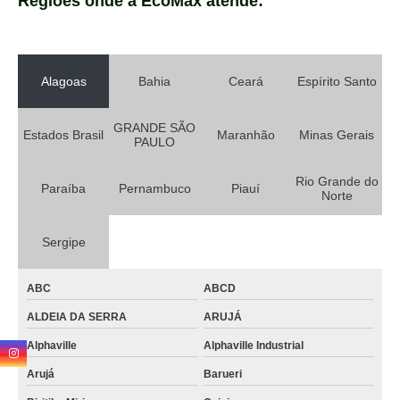
Regiões onde a EcoMax atende:
Alagoas
Bahia
Ceará
Espírito Santo
GRANDE SÃO
Estados Brasil
Maranhão
Minas Gerais
PAULO
Rio Grande do
Paraíba
Pernambuco
Piauí
Norte
Sergipe
ABC
ABCD
ALDEIA DA SERRA
ARUJÁ
Alphaville
Alphaville Industrial
Arujá
Barueri