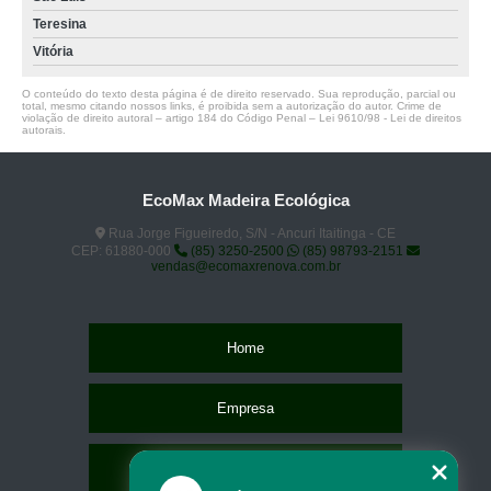
Teresina
Vitória
O conteúdo do texto desta página é de direito reservado. Sua reprodução, parcial ou
total, mesmo citando nossos links, é proibida sem a autorização do autor. Crime de
violação de direito autoral – artigo 184 do Código Penal –
Lei 9610/98 - Lei de direitos
autorais
.
EcoMax Madeira Ecológica
Rua Jorge Figueiredo, S/N - Ancuri Itaitinga - CE
CEP: 61880-000
(85) 3250-2500
(85) 98793-2151
vendas@ecomaxrenova.com.br
Home
Empresa
Missão