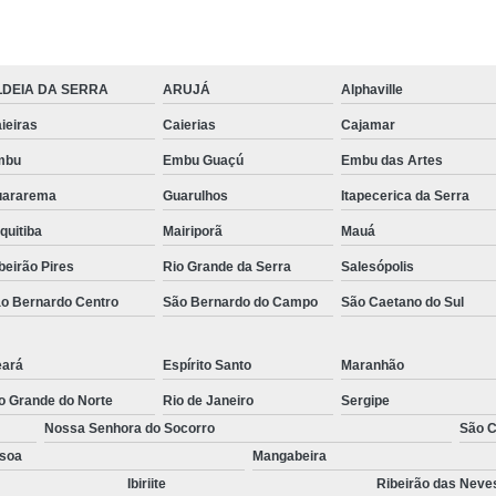
Tábua em Madeira Plástica para Cons
Tábua Madeira
Tábua para Construç
LDEIA DA SERRA
ARUJÁ
Alphaville
Tábua para Construç
ieiras
Caierias
Cajamar
mbu
Embu Guaçú
Embu das Artes
uararema
Guarulhos
Itapecerica da Serra
quitiba
Mairiporã
Mauá
beirão Pires
Rio Grande da Serra
Salesópolis
o Bernardo Centro
São Bernardo do Campo
São Caetano do Sul
ará
Espírito Santo
Maranhão
o Grande do Norte
Rio de Janeiro
Sergipe
Nossa Senhora do Socorro
São C
soa
Mangabeira
Ibiriite
Ribeirão das Neve