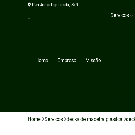
Rua Jorge Figueiredo, S/N
Serviços
Decks de
madeira
plástica
Lixeiras de
madeira
plástica
Home
Empresa
Missão
Madeira
ecológica
Madeira
plástica
Pergolados
de madeira
plástica
Home
Serviços
decks de madeira plástica
dec
Porta pallet
Tábua de