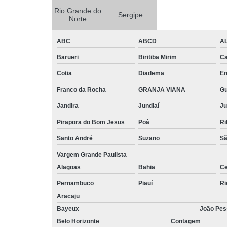
Rio Grande do
Sergipe
Norte
ABC
ABCD
A
Barueri
Biritiba Mirim
Ca
Cotia
Diadema
E
Franco da Rocha
GRANJA VIANA
G
Jandira
Jundiaí
Ju
Pirapora do Bom Jesus
Poá
Ri
Santo André
Suzano
Sã
Vargem Grande Paulista
Alagoas
Bahia
Ce
Pernambuco
Piauí
Ri
Aracaju
Bayeux
João Pes
Belo Horizonte
Contagem