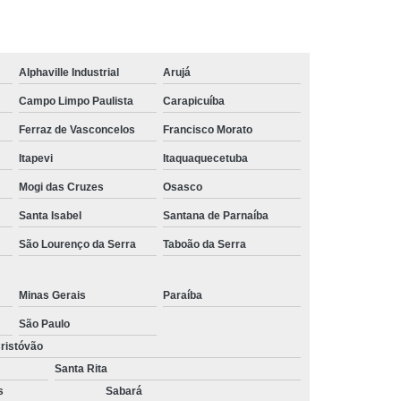
trução
Tábua em Madeira Plástica para Obra
 Plástica de Construção
ão Civil de Madeira Plástica
Alphaville Industrial
Arujá
ão Civil em Madeira Plástica
Campo Limpo Paulista
Carapicuíba
Ferraz de Vasconcelos
Francisco Morato
Itapevi
Itaquaquecetuba
Mogi das Cruzes
Osasco
Santa Isabel
Santana de Parnaíba
São Lourenço da Serra
Taboão da Serra
Minas Gerais
Paraíba
São Paulo
ristóvão
Santa Rita
s
Sabará