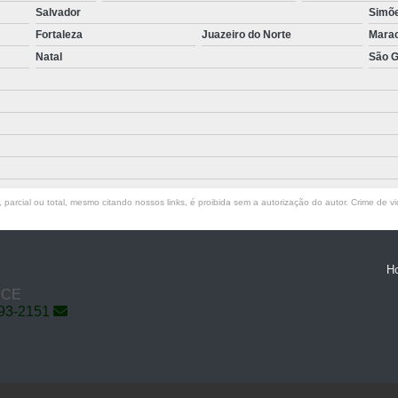
Salvador
Simõe
Fortaleza
Juazeiro do Norte
Mara
Natal
São G
parcial ou total, mesmo citando nossos links, é proibida sem a autorização do autor. Crime de vi
H
- CE
793-2151