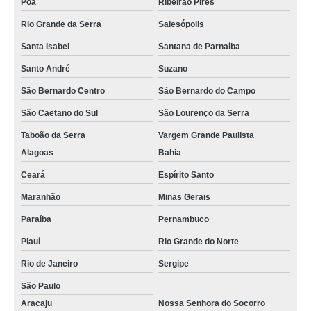
Poá
Ribeirão Pires
Rio Grande da Serra
Salesópolis
Santa Isabel
Santana de Parnaíba
Santo André
Suzano
São Bernardo Centro
São Bernardo do Campo
São Caetano do Sul
São Lourenço da Serra
Taboão da Serra
Vargem Grande Paulista
Alagoas
Bahia
Ceará
Espírito Santo
Maranhão
Minas Gerais
Paraíba
Pernambuco
Piauí
Rio Grande do Norte
Rio de Janeiro
Sergipe
São Paulo
Aracaju
Nossa Senhora do Socorro