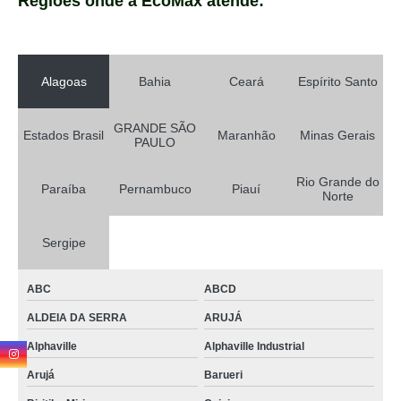
Regiões onde a EcoMax atende:
Alagoas
Bahia
Ceará
Espírito Santo
GRANDE SÃO
Estados Brasil
Maranhão
Minas Gerais
PAULO
Rio Grande do
Paraíba
Pernambuco
Piauí
Norte
Sergipe
ABC
ABCD
ALDEIA DA SERRA
ARUJÁ
Alphaville
Alphaville Industrial
Arujá
Barueri