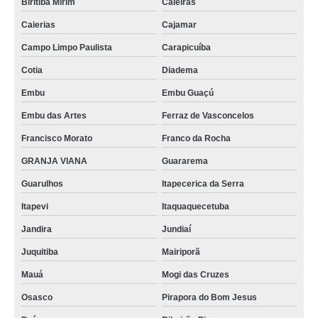
Biritiba Mirim
Caieiras
Caierias
Cajamar
Campo Limpo Paulista
Carapicuíba
Cotia
Diadema
Embu
Embu Guaçú
Embu das Artes
Ferraz de Vasconcelos
Francisco Morato
Franco da Rocha
GRANJA VIANA
Guararema
Guarulhos
Itapecerica da Serra
Itapevi
Itaquaquecetuba
Jandira
Jundiaí
Juquitiba
Mairiporã
Mauá
Mogi das Cruzes
Osasco
Pirapora do Bom Jesus