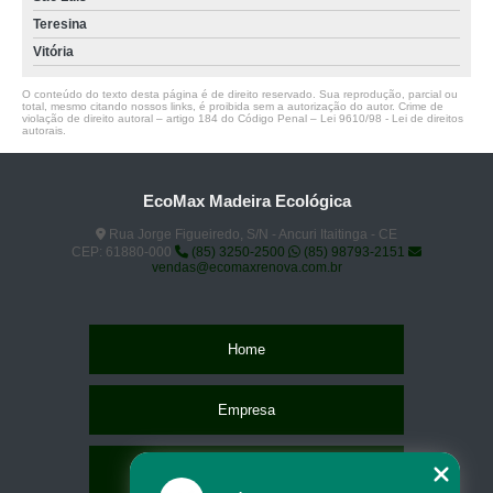
Teresina
Vitória
O conteúdo do texto desta página é de direito reservado. Sua reprodução, parcial ou
total, mesmo citando nossos links, é proibida sem a autorização do autor. Crime de
violação de direito autoral – artigo 184 do Código Penal –
Lei 9610/98 - Lei de direitos
autorais
.
EcoMax Madeira Ecológica
Rua Jorge Figueiredo, S/N - Ancuri Itaitinga - CE
CEP: 61880-000
(85) 3250-2500
(85) 98793-2151
vendas@ecomaxrenova.com.br
Home
Empresa
Missão