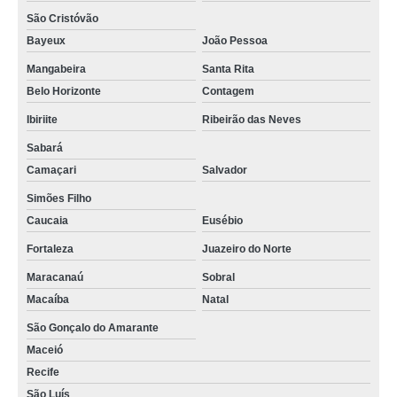
São Cristóvão
Bayeux
João Pessoa
Mangabeira
Santa Rita
Belo Horizonte
Contagem
Ibiriite
Ribeirão das Neves
Sabará
Camaçari
Salvador
Simões Filho
Caucaia
Eusébio
Fortaleza
Juazeiro do Norte
Maracanaú
Sobral
Macaíba
Natal
São Gonçalo do Amarante
Maceió
Recife
São Luís