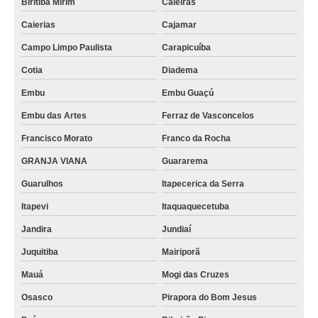
Biritiba Mirim
Caieiras
Caierias
Cajamar
Campo Limpo Paulista
Carapicuíba
Cotia
Diadema
Embu
Embu Guaçú
Embu das Artes
Ferraz de Vasconcelos
Francisco Morato
Franco da Rocha
GRANJA VIANA
Guararema
Guarulhos
Itapecerica da Serra
Itapevi
Itaquaquecetuba
Jandira
Jundiaí
Juquitiba
Mairiporã
Mauá
Mogi das Cruzes
Osasco
Pirapora do Bom Jesus