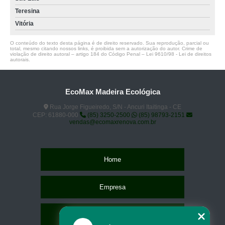
Teresina
Vitória
O conteúdo do texto desta página é de direito reservado. Sua reprodução, parcial ou
total, mesmo citando nossos links, é proibida sem a autorização do autor. Crime de
violação de direito autoral – artigo 184 do Código Penal –
Lei 9610/98 - Lei de direitos
autorais
.
EcoMax Madeira Ecológica
Rua Jorge Figueiredo, S/N - Ancuri Itaitinga - CE
CEP: 61880-000
(85) 3250-2500
(85) 98793-2151
vendas@ecomaxrenova.com.br
Home
Empresa
Missão