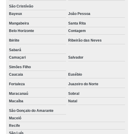
São Cristóvão
Bayeux
João Pessoa
Mangabeira
Santa Rita
Belo Horizonte
Contagem
Ibiriite
Ribeirão das Neves
Sabará
Camaçari
Salvador
Simões Filho
Caucaia
Eusébio
Fortaleza
Juazeiro do Norte
Maracanaú
Sobral
Macaíba
Natal
São Gonçalo do Amarante
Maceió
Recife
São Luís