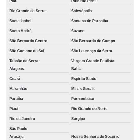
Poá
Ribeirão Pires
Rio Grande da Serra
Salesópolis
Santa Isabel
Santana de Parnaíba
Santo André
Suzano
São Bernardo Centro
São Bernardo do Campo
São Caetano do Sul
São Lourenço da Serra
Taboão da Serra
Vargem Grande Paulista
Alagoas
Bahia
Ceará
Espírito Santo
Maranhão
Minas Gerais
Paraíba
Pernambuco
Piauí
Rio Grande do Norte
Rio de Janeiro
Sergipe
São Paulo
Aracaju
Nossa Senhora do Socorro