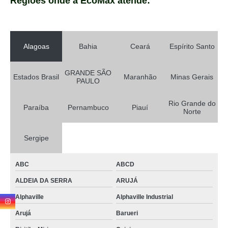
Regiões onde a EcoMax atende:
Alagoas
Bahia
Ceará
Espírito Santo
GRANDE SÃO
Estados Brasil
Maranhão
Minas Gerais
PAULO
Rio Grande do
Paraíba
Pernambuco
Piauí
Norte
Sergipe
ABC
ABCD
ALDEIA DA SERRA
ARUJÁ
Alphaville
Alphaville Industrial
Arujá
Barueri