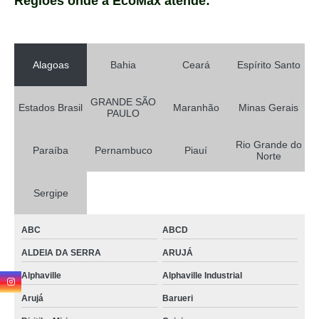
Regiões onde a EcoMax atende:
Alagoas
Bahia
Ceará
Espírito Santo
GRANDE SÃO
Estados Brasil
Maranhão
Minas Gerais
PAULO
Rio Grande do
Paraíba
Pernambuco
Piauí
Norte
Sergipe
ABC
ABCD
ALDEIA DA SERRA
ARUJÁ
Alphaville
Alphaville Industrial
Arujá
Barueri