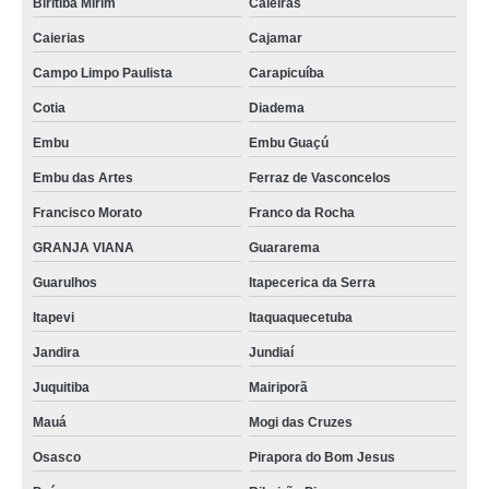
Biritiba Mirim
Caieiras
Caierias
Cajamar
Campo Limpo Paulista
Carapicuíba
Cotia
Diadema
Embu
Embu Guaçú
Embu das Artes
Ferraz de Vasconcelos
Francisco Morato
Franco da Rocha
GRANJA VIANA
Guararema
Guarulhos
Itapecerica da Serra
Itapevi
Itaquaquecetuba
Jandira
Jundiaí
Juquitiba
Mairiporã
Mauá
Mogi das Cruzes
Osasco
Pirapora do Bom Jesus