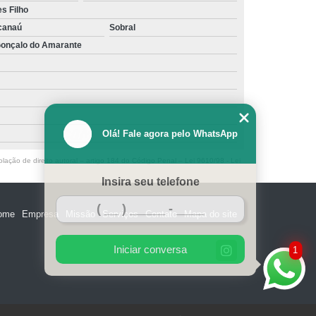
s Filho
canaú
Sobral
onçalo do Amarante
Olá! Fale agora pelo WhatsApp
olação de direito autoral – artigo 184 do Código Penal –
Lei 9610/98 - Lei
Insira seu telefone
ome
Empresa
Missão
Serviços
Contato
Mapa do site
Iniciar conversa
1