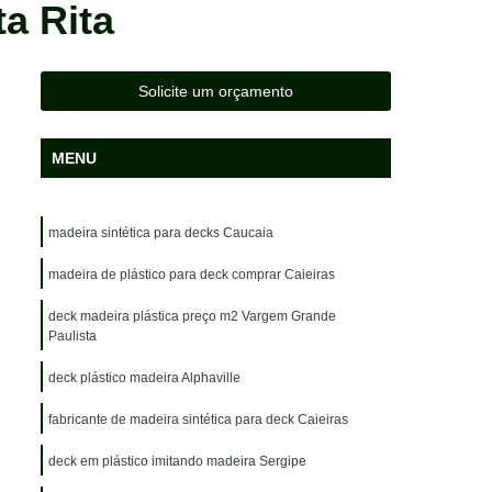
a Rita
da
Lixeira em Madeira Plástica Sustentável
Madeira Ecológica Deck Sustentável
Madeira Ecológica Fachada Sustentável
Solicite um orçamento
Madeira Ecológica para Deck Sustentável
MENU
a
Madeira Ecológica para Revestimento
Madeira Ecológica Sustentável para Fachada
madeira sintética para decks Caucaia
ara Deck
Madeira Ecológica Plástica
Madeira Plástica Ambiental Deck
madeira de plástico para deck comprar Caieiras
k
Madeira Plástica Ecológica
deck madeira plástica preço m2 Vargem Grande
Paulista
a Caminhão
Madeira Plástica Lixeira
deck plástico madeira Alphaville
adeira Plástica Piso para Caminhão
fabricante de madeira sintética para deck Caieiras
idade
Madeira Plástica Sustentável
ida
deck em plástico imitando madeira Sergipe
Madeira de Plástico para Pergolado