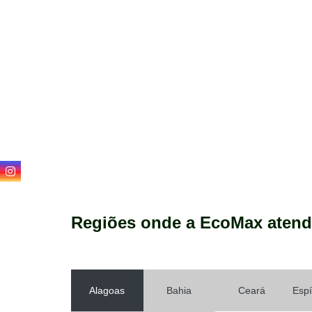
Regiões onde a EcoMax atend
Alagoas
Bahia
Ceará
Espí