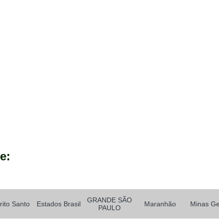
Madeira Plástica para Perg
Pergolado de Madeira de Plás
Pergolado de Madeir
Pergolado de Madeira Plástica Pre
Pergolado em Madeira Plá
Pergolado Madeira Plástica
Estante Porta Pallet
Porta Palle
Porta Pallet Industrial
Porta Pallet para Corredor E
Porta Pallet para 
e:
Tábua Construção de Madeira Plást
Tábua de Madeira Plástica Construçã
GRANDE SÃO
Tábua de Madeira Plástica para Obr
rito Santo
Estados Brasil
Maranhão
Minas Ge
PAULO