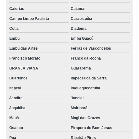
Caierias
Cajamar
Campo Limpo Paulista
Carapicuíba
Cotia
Diadema
Embu
Embu Guaçú
Embu das Artes
Ferraz de Vasconcelos
Francisco Morato
Franco da Rocha
GRANJA VIANA
Guararema
Guarulhos
Itapecerica da Serra
Itapevi
Itaquaquecetuba
Jandira
Jundiaí
Juquitiba
Mairiporã
Mauá
Mogi das Cruzes
Osasco
Pirapora do Bom Jesus
Poá
Ribeirão Pires