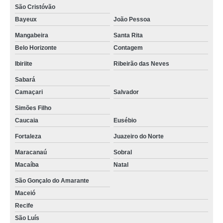
São Cristóvão
Bayeux
João Pessoa
Mangabeira
Santa Rita
Belo Horizonte
Contagem
Ibiriite
Ribeirão das Neves
Sabará
Camaçari
Salvador
Simões Filho
Caucaia
Eusébio
Fortaleza
Juazeiro do Norte
Maracanaú
Sobral
Macaíba
Natal
São Gonçalo do Amarante
Maceió
Recife
São Luís