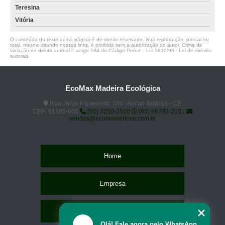
Teresina
Vitória
O conteúdo do texto desta página é de direito reservado. Sua reprodução, parcial ou
total, mesmo citando nossos links, é proibida sem a autorização do autor. Crime de
violação de direito autoral – artigo 184 do Código Penal –
Lei 9610/98 - Lei de direitos
autorais
.
EcoMax Madeira Ecológica
Rua Jorge Figueiredo, S/N - Ancuri Itaitinga - CE
CEP: 61880-000
(85) 3250-2500
(85) 98793-2151
vendas@ecomaxrenova.com.br
Home
Empresa
Missão
Olá! Fale agora pelo WhatsApp