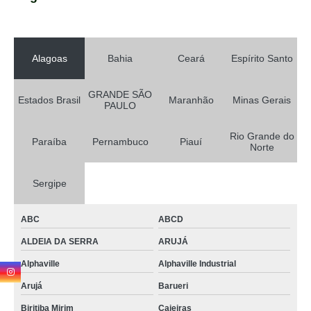
Alagoas
Bahia
Ceará
Espírito Santo
GRANDE SÃO
Estados Brasil
Maranhão
Minas Gerais
PAULO
Rio Grande do
Paraíba
Pernambuco
Piauí
Norte
Sergipe
ABC
ABCD
ALDEIA DA SERRA
ARUJÁ
Alphaville
Alphaville Industrial
Arujá
Barueri
Biritiba Mirim
Caieiras