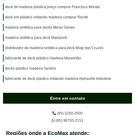
deck de madeira plástica preço comprar Francisco Morato
deck em plástico imitando madeira comprar Recife
madeira sintética para decks Minas Gerais
madeira sintética para deck Mairiporã
distribuidor de madeira sintética para deck Mogi das Cruzes
fabricante de deck plástico madeira Maranhão
decks plástico madeira Jandira
fabricante de deck plástico imitando madeira Alphaville Industrial
Entre em contato
(85) 3250-2500
(85) 98793-2151
Regiões onde a EcoMax atende: