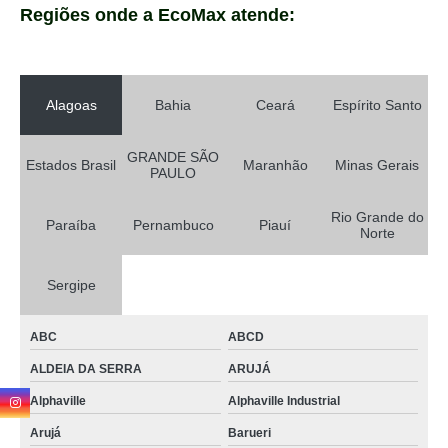
Regiões onde a EcoMax atende:
Alagoas
Bahia
Ceará
Espírito Santo
GRANDE SÃO
Estados Brasil
Maranhão
Minas Gerais
PAULO
Rio Grande do
Paraíba
Pernambuco
Piauí
Norte
Sergipe
ABC
ABCD
ALDEIA DA SERRA
ARUJÁ
Alphaville
Alphaville Industrial
Arujá
Barueri