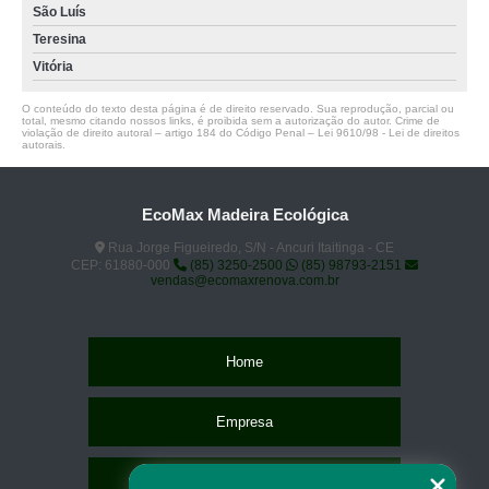
São Luís
Teresina
Vitória
O conteúdo do texto desta página é de direito reservado. Sua reprodução, parcial ou
total, mesmo citando nossos links, é proibida sem a autorização do autor. Crime de
violação de direito autoral – artigo 184 do Código Penal –
Lei 9610/98 - Lei de direitos
autorais
.
EcoMax Madeira Ecológica
Rua Jorge Figueiredo, S/N - Ancuri Itaitinga - CE
CEP: 61880-000
(85) 3250-2500
(85) 98793-2151
vendas@ecomaxrenova.com.br
Home
Empresa
Missão