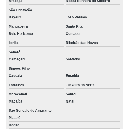
Aracaju
Nossa Senhora do Socorro
São Cristóvão
Bayeux
João Pessoa
Mangabeira
Santa Rita
Belo Horizonte
Contagem
Ibiriite
Ribeirão das Neves
Sabará
Camaçari
Salvador
Simões Filho
Caucaia
Eusébio
Fortaleza
Juazeiro do Norte
Maracanaú
Sobral
Macaíba
Natal
São Gonçalo do Amarante
Maceió
Recife