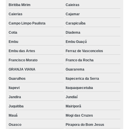
Biritiba Mirim
Caieiras
Caierias
Cajamar
Campo Limpo Paulista
Carapicuíba
Cotia
Diadema
Embu
Embu Guaçú
Embu das Artes
Ferraz de Vasconcelos
Francisco Morato
Franco da Rocha
GRANJA VIANA
Guararema
Guarulhos
Itapecerica da Serra
Itapevi
Itaquaquecetuba
Jandira
Jundiaí
Juquitiba
Mairiporã
Mauá
Mogi das Cruzes
Osasco
Pirapora do Bom Jesus