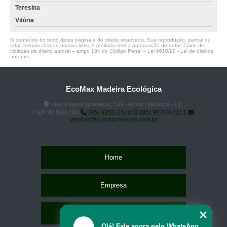
Teresina
Vitória
O conteúdo do texto desta página é de direito reservado. Sua reprodução, parcial ou
total, mesmo citando nossos links, é proibida sem a autorização do autor. Crime de
violação de direito autoral – artigo 184 do Código Penal –
Lei 9610/98 - Lei de direitos
autorais
.
EcoMax Madeira Ecológica
Rua Jorge Figueiredo, S/N - Ancuri Itaitinga - CE
CEP: 61880-000
(85) 3250-2500
(85) 98793-2151
vendas@ecomaxrenova.com.br
Home
Empresa
Missão
Olá! Fale agora pelo WhatsApp