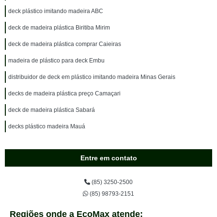
deck plástico imitando madeira ABC
deck de madeira plástica Biritiba Mirim
deck de madeira plástica comprar Caieiras
madeira de plástico para deck Embu
distribuidor de deck em plástico imitando madeira Minas Gerais
decks de madeira plástica preço Camaçari
deck de madeira plástica Sabará
decks plástico madeira Mauá
Entre em contato
(85) 3250-2500
(85) 98793-2151
Regiões onde a EcoMax atende: