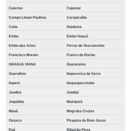
Caierias
Cajamar
Campo Limpo Paulista
Carapicuíba
Cotia
Diadema
Embu
Embu Guaçú
Embu das Artes
Ferraz de Vasconcelos
Francisco Morato
Franco da Rocha
GRANJA VIANA
Guararema
Guarulhos
Itapecerica da Serra
Itapevi
Itaquaquecetuba
Jandira
Jundiaí
Juquitiba
Mairiporã
Mauá
Mogi das Cruzes
Osasco
Pirapora do Bom Jesus
Poá
Ribeirão Pires