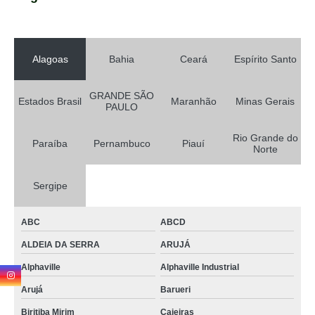
Alagoas
Bahia
Ceará
Espírito Santo
GRANDE SÃO
Estados Brasil
Maranhão
Minas Gerais
PAULO
Rio Grande do
Paraíba
Pernambuco
Piauí
Norte
Sergipe
ABC
ABCD
ALDEIA DA SERRA
ARUJÁ
Alphaville
Alphaville Industrial
Arujá
Barueri
Biritiba Mirim
Caieiras