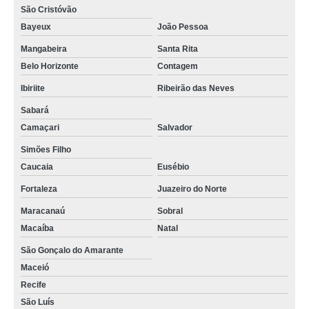
São Cristóvão
Bayeux
João Pessoa
Mangabeira
Santa Rita
Belo Horizonte
Contagem
Ibiriite
Ribeirão das Neves
Sabará
Camaçari
Salvador
Simões Filho
Caucaia
Eusébio
Fortaleza
Juazeiro do Norte
Maracanaú
Sobral
Macaíba
Natal
São Gonçalo do Amarante
Maceió
Recife
São Luís