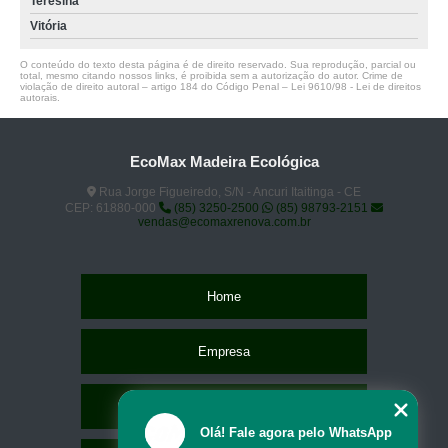
Teresina
Vitória
O conteúdo do texto desta página é de direito reservado. Sua reprodução, parcial ou
total, mesmo citando nossos links, é proibida sem a autorização do autor. Crime de
violação de direito autoral – artigo 184 do Código Penal –
Lei 9610/98 - Lei de direitos
autorais
.
EcoMax Madeira Ecológica
Rua Jorge Figueiredo, S/N - Ancuri Itaitinga - CE
CEP: 61880-000
(85) 3250-2500
(85) 98793-2151
vendas@ecomaxrenova.com.br
Home
Empresa
Missão
Olá! Fale agora pelo WhatsApp