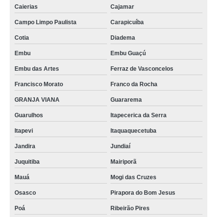
Caierias
Cajamar
Campo Limpo Paulista
Carapicuíba
Cotia
Diadema
Embu
Embu Guaçú
Embu das Artes
Ferraz de Vasconcelos
Francisco Morato
Franco da Rocha
GRANJA VIANA
Guararema
Guarulhos
Itapecerica da Serra
Itapevi
Itaquaquecetuba
Jandira
Jundiaí
Juquitiba
Mairiporã
Mauá
Mogi das Cruzes
Osasco
Pirapora do Bom Jesus
Poá
Ribeirão Pires