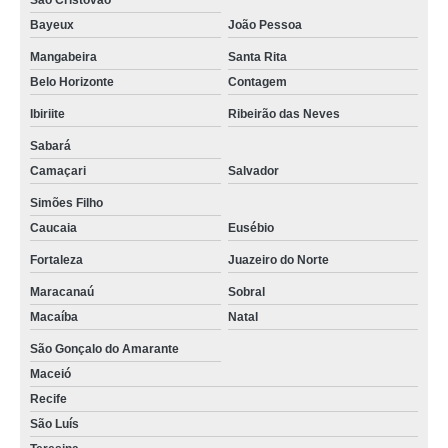
São Cristóvão
Bayeux
João Pessoa
Mangabeira
Santa Rita
Belo Horizonte
Contagem
Ibiriite
Ribeirão das Neves
Sabará
Camaçari
Salvador
Simões Filho
Caucaia
Eusébio
Fortaleza
Juazeiro do Norte
Maracanaú
Sobral
Macaíba
Natal
São Gonçalo do Amarante
Maceió
Recife
São Luís