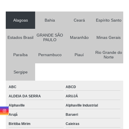
Alagoas
Bahia
Ceará
Espírito Santo
GRANDE SÃO
Estados Brasil
Maranhão
Minas Gerais
PAULO
Rio Grande do
Paraíba
Pernambuco
Piauí
Norte
Sergipe
ABC
ABCD
ALDEIA DA SERRA
ARUJÁ
Alphaville
Alphaville Industrial
Arujá
Barueri
Biritiba Mirim
Caieiras