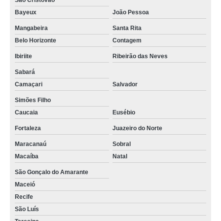
São Cristóvão
Bayeux
João Pessoa
Mangabeira
Santa Rita
Belo Horizonte
Contagem
Ibiriite
Ribeirão das Neves
Sabará
Camaçari
Salvador
Simões Filho
Caucaia
Eusébio
Fortaleza
Juazeiro do Norte
Maracanaú
Sobral
Macaíba
Natal
São Gonçalo do Amarante
Maceió
Recife
São Luís