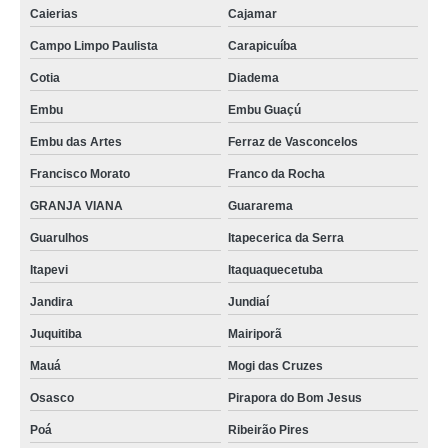
Caierias
Cajamar
Campo Limpo Paulista
Carapicuíba
Cotia
Diadema
Embu
Embu Guaçú
Embu das Artes
Ferraz de Vasconcelos
Francisco Morato
Franco da Rocha
GRANJA VIANA
Guararema
Guarulhos
Itapecerica da Serra
Itapevi
Itaquaquecetuba
Jandira
Jundiaí
Juquitiba
Mairiporã
Mauá
Mogi das Cruzes
Osasco
Pirapora do Bom Jesus
Poá
Ribeirão Pires