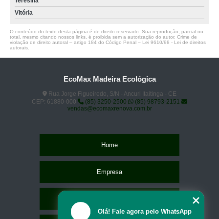
Teresina
Vitória
O conteúdo do texto desta página é de direito reservado. Sua reprodução, parcial ou
total, mesmo citando nossos links, é proibida sem a autorização do autor. Crime de
violação de direito autoral – artigo 184 do Código Penal –
Lei 9610/98 - Lei de direitos
autorais
.
EcoMax Madeira Ecológica
Rua Jorge Figueiredo, S/N - Ancuri Itaitinga - CE
CEP: 61880-000
(85) 3250-2500
(85) 98793-2151
vendas@ecomaxrenova.com.br
Home
Empresa
Missão
Olá! Fale agora pelo WhatsApp