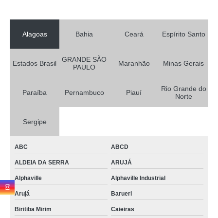
Alagoas
Bahia
Ceará
Espírito Santo
GRANDE SÃO
Estados Brasil
Maranhão
Minas Gerais
PAULO
Rio Grande do
Paraíba
Pernambuco
Piauí
Norte
Sergipe
ABC
ABCD
ALDEIA DA SERRA
ARUJÁ
Alphaville
Alphaville Industrial
Arujá
Barueri
Biritiba Mirim
Caieiras