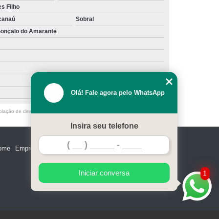
s Filho
canaú
Sobral
onçalo do Amarante
Olá! Fale agora pelo WhatsApp
olação de direito autoral – artigo 184 do Código Penal –
Lei 9610/98 - Lei
Insira seu telefone
ome
Empresa
Missão
Serviços
Contato
Mapa do site
Iniciar conversa
1