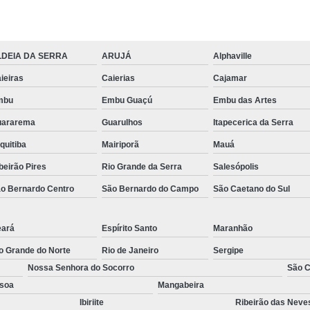
Tábua em Madeira Plástica para Cons
Tábua Madeira
Tábua para Construç
LDEIA DA SERRA
ARUJÁ
Alphaville
Tábua para Construç
ieiras
Caierias
Cajamar
mbu
Embu Guaçú
Embu das Artes
uararema
Guarulhos
Itapecerica da Serra
quitiba
Mairiporã
Mauá
beirão Pires
Rio Grande da Serra
Salesópolis
o Bernardo Centro
São Bernardo do Campo
São Caetano do Sul
ará
Espírito Santo
Maranhão
o Grande do Norte
Rio de Janeiro
Sergipe
Nossa Senhora do Socorro
São C
soa
Mangabeira
Ibiriite
Ribeirão das Neve