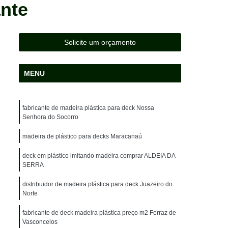
nte
da
Lixeira em Madeira Plástica Sustentável
Madeira Ecológica Deck Sustentável
Madeira Ecológica Fachada Sustentável
Solicite um orçamento
Madeira Ecológica para Deck Sustentável
MENU
a
Madeira Ecológica para Revestimento
Madeira Ecológica Sustentável para Fachada
fabricante de madeira plástica para deck Nossa
ara Deck
Madeira Ecológica Plástica
Senhora do Socorro
Madeira Plástica Ambiental Deck
madeira de plástico para decks Maracanaú
k
Madeira Plástica Ecológica
deck em plástico imitando madeira comprar ALDEIA DA
a Caminhão
Madeira Plástica Lixeira
SERRA
adeira Plástica Piso para Caminhão
distribuidor de madeira plástica para deck Juazeiro do
Norte
idade
Madeira Plástica Sustentável
fabricante de deck madeira plástica preço m2 Ferraz de
ida
Madeira de Plástico para Pergolado
Vasconcelos