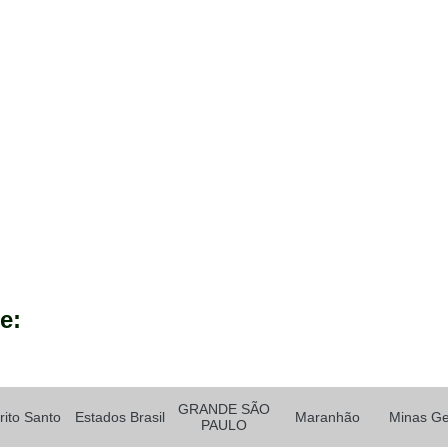
Madeira Plástica para Perg
Pergolado de Madeira de Plás
Pergolado de Madeir
Pergolado de Madeira Plástica Pre
Pergolado em Madeira Plá
Pergolado Madeira Plástica
Estante Porta Pallet
Porta Palle
Porta Pallet Industrial
Porta Pallet para Corredor E
Porta Pallet para 
e:
Tábua Construção de Madeira Plást
Tábua de Madeira Plástica Construçã
GRANDE SÃO
Tábua de Madeira Plástica para Obr
rito Santo
Estados Brasil
Maranhão
Minas Ge
PAULO