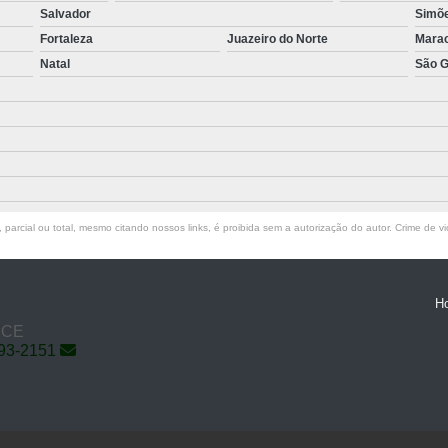
Salvador
Simõe
Fortaleza
Juazeiro do Norte
Mara
Natal
São G
parcial ou total, mesmo citando nossos links, é proibida sem a autorização do autor. Crime de vi
H
- CE
793-2151