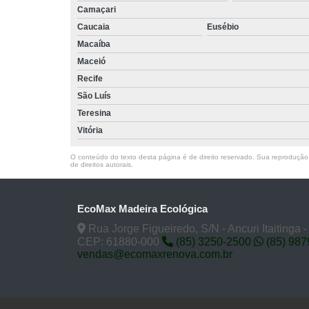
Camaçari
Caucaia
Eusébio
Macaíba
Maceió
Recife
São Luís
Teresina
Vitória
O conteúdo do texto desta página é de direito reservado. Sua reprodução, 
de direitos autorais
.
EcoMax Madeira Ecológica
Rua Jorge Figueiredo, S/N - Ancuri Itaitinga 
CEP: 61880-000
(85) 3250-2500
(85) 98
vendas@ecomaxrenova.com.br