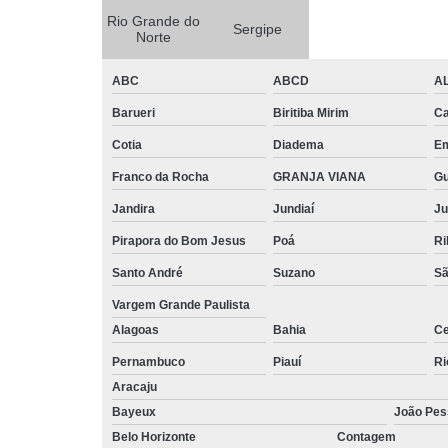
Rio Grande do
Sergipe
Norte
ABC
ABCD
A
Barueri
Biritiba Mirim
Ca
Cotia
Diadema
E
Franco da Rocha
GRANJA VIANA
G
Jandira
Jundiaí
Ju
Pirapora do Bom Jesus
Poá
Ri
Santo André
Suzano
Sã
Vargem Grande Paulista
Alagoas
Bahia
Ce
Pernambuco
Piauí
Ri
Aracaju
Bayeux
João Pes
Belo Horizonte
Contagem