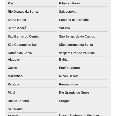
Poá
Ribeirão Pires
Rio Grande da Serra
Salesópolis
Santa Isabel
Santana de Parnaíba
Santo André
Suzano
São Bernardo Centro
São Bernardo do Campo
São Caetano do Sul
São Lourenço da Serra
Taboão da Serra
Vargem Grande Paulista
Alagoas
Bahia
Ceará
Espírito Santo
Maranhão
Minas Gerais
Paraíba
Pernambuco
Piauí
Rio Grande do Norte
Rio de Janeiro
Sergipe
São Paulo
Aracaju
Nossa Senhora do Socorro