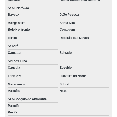
São Cristóvão
Bayeux
João Pessoa
Mangabeira
Santa Rita
Belo Horizonte
Contagem
Ibiriite
Ribeirão das Neves
Sabará
Camaçari
Salvador
Simões Filho
Caucaia
Eusébio
Fortaleza
Juazeiro do Norte
Maracanaú
Sobral
Macaíba
Natal
São Gonçalo do Amarante
Maceió
Recife