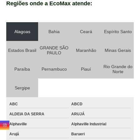
Regiões onde a EcoMax atende:
Alagoas
Bahia
Ceará
Espírito Santo
GRANDE SÃO
Estados Brasil
Maranhão
Minas Gerais
PAULO
Rio Grande do
Paraíba
Pernambuco
Piauí
Norte
Sergipe
ABC
ABCD
ALDEIA DA SERRA
ARUJÁ
Alphaville
Alphaville Industrial
Arujá
Barueri