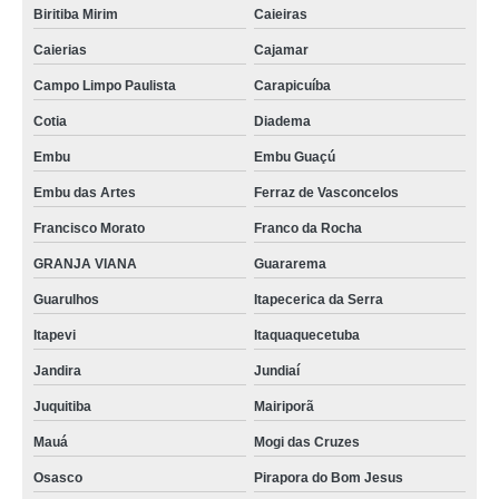
Biritiba Mirim
Caieiras
Caierias
Cajamar
Campo Limpo Paulista
Carapicuíba
Cotia
Diadema
Embu
Embu Guaçú
Embu das Artes
Ferraz de Vasconcelos
Francisco Morato
Franco da Rocha
GRANJA VIANA
Guararema
Guarulhos
Itapecerica da Serra
Itapevi
Itaquaquecetuba
Jandira
Jundiaí
Juquitiba
Mairiporã
Mauá
Mogi das Cruzes
Osasco
Pirapora do Bom Jesus