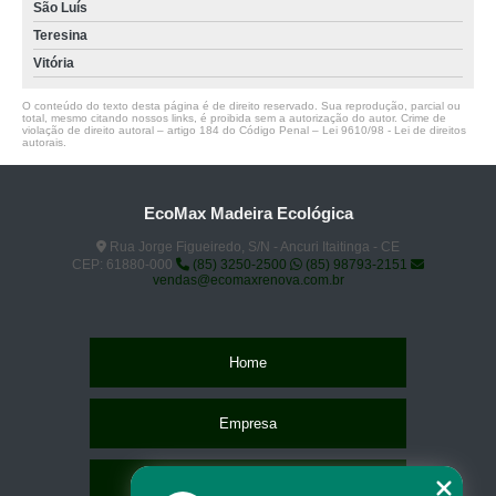
São Luís
Teresina
Vitória
O conteúdo do texto desta página é de direito reservado. Sua reprodução, parcial ou
total, mesmo citando nossos links, é proibida sem a autorização do autor. Crime de
violação de direito autoral – artigo 184 do Código Penal –
Lei 9610/98 - Lei de direitos
autorais
.
EcoMax Madeira Ecológica
Rua Jorge Figueiredo, S/N - Ancuri Itaitinga - CE
CEP: 61880-000
(85) 3250-2500
(85) 98793-2151
vendas@ecomaxrenova.com.br
Home
Empresa
Missão