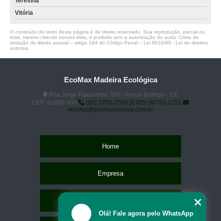
Teresina
Vitória
O conteúdo do texto desta página é de direito reservado. Sua reprodução, parcial ou
total, mesmo citando nossos links, é proibida sem a autorização do autor. Crime de
violação de direito autoral – artigo 184 do Código Penal –
Lei 9610/98 - Lei de direitos
autorais
.
EcoMax Madeira Ecológica
Rua Jorge Figueiredo, S/N - Ancuri Itaitinga - CE
CEP: 61880-000
(85) 3250-2500
(85) 98793-2151
vendas@ecomaxrenova.com.br
Home
Empresa
Missão
Olá! Fale agora pelo WhatsApp