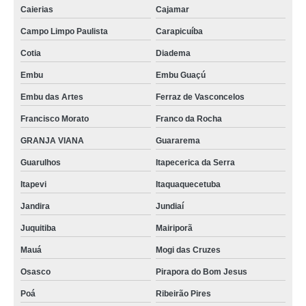
Caierias
Cajamar
Campo Limpo Paulista
Carapicuíba
Cotia
Diadema
Embu
Embu Guaçú
Embu das Artes
Ferraz de Vasconcelos
Francisco Morato
Franco da Rocha
GRANJA VIANA
Guararema
Guarulhos
Itapecerica da Serra
Itapevi
Itaquaquecetuba
Jandira
Jundiaí
Juquitiba
Mairiporã
Mauá
Mogi das Cruzes
Osasco
Pirapora do Bom Jesus
Poá
Ribeirão Pires