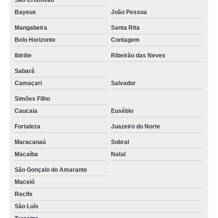
São Cristóvão
Bayeux
João Pessoa
Mangabeira
Santa Rita
Belo Horizonte
Contagem
Ibiriite
Ribeirão das Neves
Sabará
Camaçari
Salvador
Simões Filho
Caucaia
Eusébio
Fortaleza
Juazeiro do Norte
Maracanaú
Sobral
Macaíba
Natal
São Gonçalo do Amarante
Maceió
Recife
São Luís