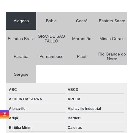
Alagoas
Bahia
Ceará
Espírito Santo
GRANDE SÃO
Estados Brasil
Maranhão
Minas Gerais
PAULO
Rio Grande do
Paraíba
Pernambuco
Piauí
Norte
Sergipe
ABC
ABCD
ALDEIA DA SERRA
ARUJÁ
Alphaville
Alphaville Industrial
Arujá
Barueri
Biritiba Mirim
Caieiras