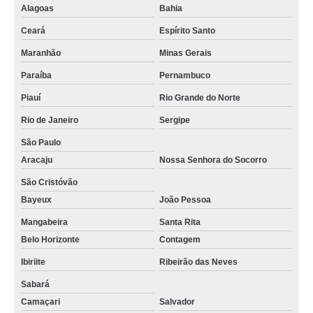
madeira plástica ecológica para deck GRANJA VIANA
Alagoas
Bahia
venda de madeira ecológica fachada sustentável Sabará
Ceará
Espírito Santo
onde vende madeira ecológica fachada sustentável Itapevi
Maranhão
Minas Gerais
madeira ecológica sustentável São Gonçalo do Amarante
Paraíba
Pernambuco
Piauí
Rio Grande do Norte
venda de madeira ecológica sustentável Guararema
Rio de Janeiro
Sergipe
onde vende madeira ecológica fachada Eusébio
São Paulo
venda de madeira ecológica para deck sustentável João Pessoa
Aracaju
Nossa Senhora do Socorro
venda de madeira ecológica fachada São Luís
São Cristóvão
madeira ecológica fachada sustentável Diadema
Bayeux
João Pessoa
venda de madeira ecológica deck Teresina
Mangabeira
Santa Rita
Belo Horizonte
Contagem
madeira ecológica para revestimento Pernambuco
Ibiriite
Ribeirão das Neves
venda de madeira ecológica fachada sustentável ARUJÁ
Sabará
madeira ecológica deck sustentável Jundiaí
Camaçari
Salvador