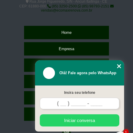
Rua Jorge Figueiredo, S/N - Ancuri Itaitinga - CE
CEP: 61880-000
(85) 3250-2500
(85) 98793-2151
vendas@ecomaxrenova.com.br
Home
Empresa
Missão
Olá! Fale agora pelo WhatsApp
Serviços
Insira seu telefone
Contato
Mapa do site
Iniciar conversa
1