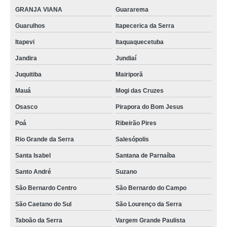
venda de madeira ecológica para fachada Recife
GRANJA VIANA
Guararema
onde vende madeira ecológica para fachada Maranhão
Guarulhos
Itapecerica da Serra
madeira ecológica fachada Ceará
Itapevi
Itaquaquecetuba
venda de madeira ecológica deck sustentável Sobral
Jandira
Jundiaí
Juquitiba
Mairiporã
onde vende madeira plástica ecológica para deck Eusébio
Mauá
Mogi das Cruzes
onde vende madeira ecológica sustentável Mogi das Cruzes
Osasco
Pirapora do Bom Jesus
venda de madeira ecológica sustentável para fachada Cajamar
Poá
Ribeirão Pires
madeira ecológica para fachada orçamento Aracaju
Rio Grande da Serra
Salesópolis
onde vende madeira ecológica para deck sustentável Franco da Rocha
Santa Isabel
Santana de Parnaíba
onde vende madeira ecológica para fachada Pirapora do Bom Jesus
Santo André
Suzano
onde vende madeira ecológica deck Mauá
São Bernardo Centro
São Bernardo do Campo
madeira ecológica deck sustentável Guarulhos
São Caetano do Sul
São Lourenço da Serra
madeira ecológica deck Embu Guaçú
Taboão da Serra
Vargem Grande Paulista