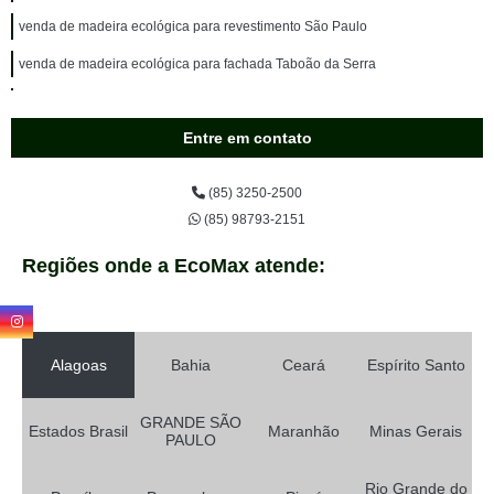
venda de madeira ecológica para revestimento São Paulo
venda de madeira ecológica para fachada Taboão da Serra
onde vende madeira ecológica para revestimento Rio de Janeiro
Entre em contato
onde vende madeira ecológica fachada João Pessoa
madeira ecológica fachada sustentável Campo Limpo Paulista
(85) 3250-2500
venda de madeira ecológica para deck sustentável Guararema
(85) 98793-2151
onde vende madeira plástica ecológica para deck Campo Limpo Paulista
Regiões onde a EcoMax atende:
madeira ecológica fachada Caierias
onde vende madeira ecológica para revestimento ABCD
onde vende madeira ecológica para deck sustentável Suzano
Alagoas
Bahia
Ceará
Espírito Santo
venda de madeira plástica ecológica para deck Simões Filho
GRANDE SÃO
Estados Brasil
Maranhão
Minas Gerais
onde vende madeira ecológica deck sustentável Embu
PAULO
venda de madeira ecológica para deck Arujá
Rio Grande do